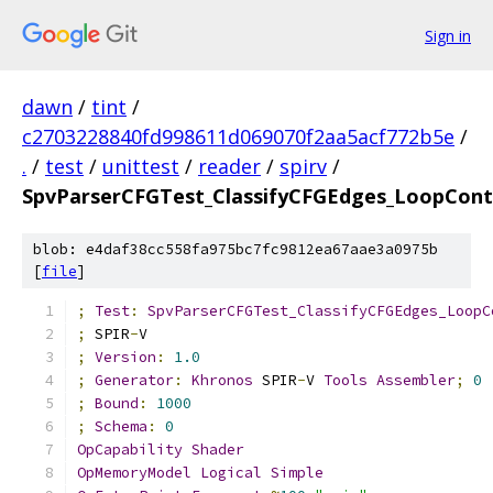
Sign in
dawn
/
tint
/
c2703228840fd998611d069070f2aa5acf772b5e
/
.
/
test
/
unittest
/
reader
/
spirv
/
SpvParserCFGTest_ClassifyCFGEdges_LoopCont
blob: e4daf38cc558fa975bc7fc9812ea67aae3a0975b
[
file
]
;
Test
:
SpvParserCFGTest_ClassifyCFGEdges_LoopC
;
 SPIR
-
V
;
Version
:
1.0
;
Generator
:
Khronos
 SPIR
-
V 
Tools
Assembler
;
0
;
Bound
:
1000
;
Schema
:
0
OpCapability
Shader
OpMemoryModel
Logical
Simple