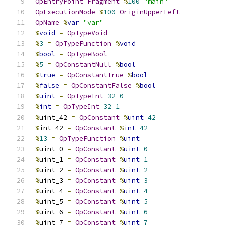
OpEntryPoint
Fragment
%
100
"main"
OpExecutionMode
%
100
OriginUpperLeft
OpName
%
var
"var"
%
void
=
OpTypeVoid
%
3
=
OpTypeFunction
%
void
%
bool
=
OpTypeBool
%
5
=
OpConstantNull
%
bool
%
true
=
OpConstantTrue
%
bool
%
false
=
OpConstantFalse
%
bool
%
uint
=
OpTypeInt
32
0
%
int
=
OpTypeInt
32
1
%
uint_42 
=
OpConstant
%
uint
42
%
int_42 
=
OpConstant
%
int
42
%
13
=
OpTypeFunction
%
uint
%
uint_0 
=
OpConstant
%
uint
0
%
uint_1 
=
OpConstant
%
uint
1
%
uint_2 
=
OpConstant
%
uint
2
%
uint_3 
=
OpConstant
%
uint
3
%
uint_4 
=
OpConstant
%
uint
4
%
uint_5 
=
OpConstant
%
uint
5
%
uint_6 
=
OpConstant
%
uint
6
%
uint_7 
=
OpConstant
%
uint
7