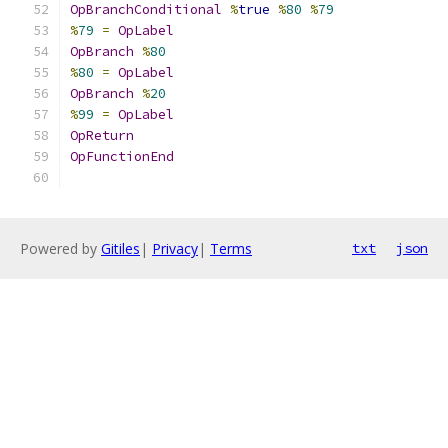
OpBranchConditional
%
true
%
80
%
79
%
79
=
OpLabel
OpBranch
%
80
%
80
=
OpLabel
OpBranch
%
20
%
99
=
OpLabel
OpReturn
OpFunctionEnd
Powered by
Gitiles
|
Privacy
|
Terms
txt
json