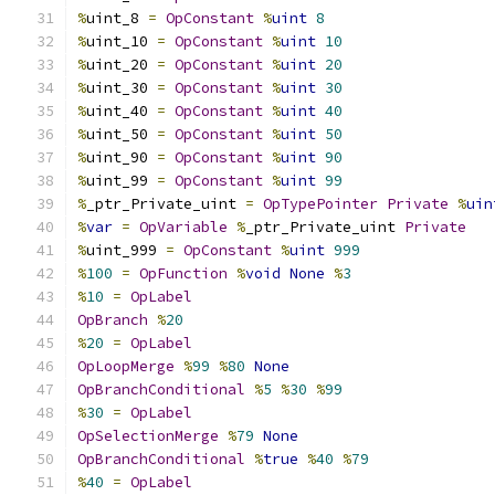
%
uint_8 
=
OpConstant
%
uint
8
%
uint_10 
=
OpConstant
%
uint
10
%
uint_20 
=
OpConstant
%
uint
20
%
uint_30 
=
OpConstant
%
uint
30
%
uint_40 
=
OpConstant
%
uint
40
%
uint_50 
=
OpConstant
%
uint
50
%
uint_90 
=
OpConstant
%
uint
90
%
uint_99 
=
OpConstant
%
uint
99
%
_ptr_Private_uint 
=
OpTypePointer
Private
%
uin
%
var
=
OpVariable
%
_ptr_Private_uint 
Private
%
uint_999 
=
OpConstant
%
uint
999
%
100
=
OpFunction
%
void
None
%
3
%
10
=
OpLabel
OpBranch
%
20
%
20
=
OpLabel
OpLoopMerge
%
99
%
80
None
OpBranchConditional
%
5
%
30
%
99
%
30
=
OpLabel
OpSelectionMerge
%
79
None
OpBranchConditional
%
true
%
40
%
79
%
40
=
OpLabel