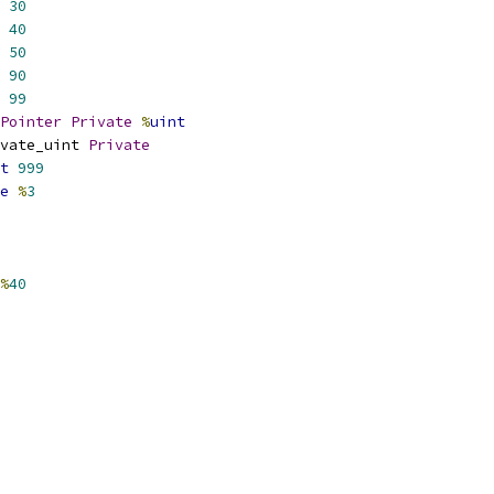
30
40
50
90
99
Pointer
Private
%
uint
vate_uint 
Private
t
999
e
%
3
%
40