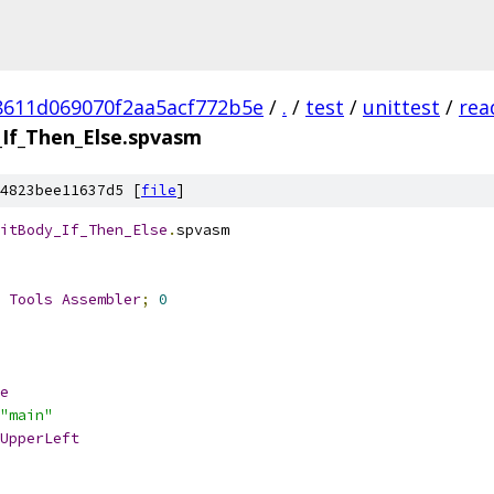
8611d069070f2aa5acf772b5e
/
.
/
test
/
unittest
/
rea
If_Then_Else.spvasm
4823bee11637d5 [
file
]
itBody_If_Then_Else
.
spvasm
 
Tools
Assembler
;
0
e
"main"
UpperLeft