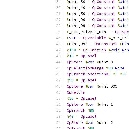
%
uint_30 
=
OpConstant
%
uint
%
uint_40 
=
OpConstant
%
uint
%
uint_50 
=
OpConstant
%
uint
%
uint_90 
=
OpConstant
%
uint
%
uint_99 
=
OpConstant
%
uint
%
_ptr_Private_uint 
=
OpType
%
var
=
OpVariable
%
_ptr_Pri
%
uint_999 
=
OpConstant
%
uin
%
100
=
OpFunction
%
void
Non
%
10
=
OpLabel
OpStore
%
var
%
uint_0
OpSelectionMerge
%
99
None
OpBranchConditional
%
5
%
30
%
99
=
OpLabel
OpStore
%
var
%
uint_999
OpReturn
%
30
=
OpLabel
OpStore
%
var
%
uint_1
OpBranch
%
99
%
40
=
OpLabel
OpStore
%
var
%
uint_2
OpBranch
%
99