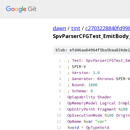
dawn
/
tint
/
c2703228840fd99
SpvParserCFGTest_EmitBody_
blob: efd46aa64964f5ba5baa836de1
;
Test
:
SpvParserCFGTest_Em
;
 SPIR
-
V
;
Version
:
1.0
;
Generator
:
Khronos
 SPIR
-
V
;
Bound
:
1000
;
Schema
:
0
OpCapability
Shader
OpMemoryModel
Logical
Simpl
OpEntryPoint
Fragment
%
100
OpExecutionMode
%
100
Origin
OpName
%
var
"var"
%
void
=
OpTypeVoid