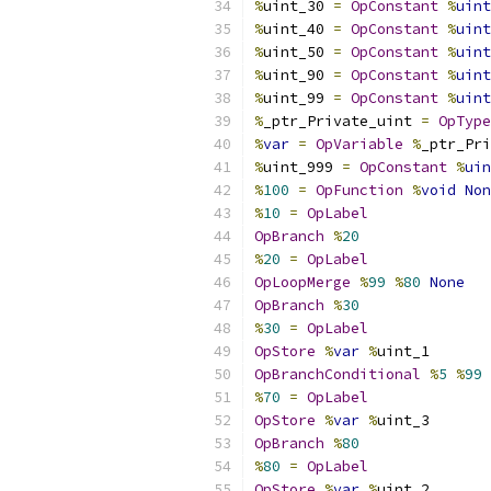
%
uint_30 
=
OpConstant
%
uint
%
uint_40 
=
OpConstant
%
uint
%
uint_50 
=
OpConstant
%
uint
%
uint_90 
=
OpConstant
%
uint
%
uint_99 
=
OpConstant
%
uint
%
_ptr_Private_uint 
=
OpType
%
var
=
OpVariable
%
_ptr_Pri
%
uint_999 
=
OpConstant
%
uin
%
100
=
OpFunction
%
void
Non
%
10
=
OpLabel
OpBranch
%
20
%
20
=
OpLabel
OpLoopMerge
%
99
%
80
None
OpBranch
%
30
%
30
=
OpLabel
OpStore
%
var
%
uint_1
OpBranchConditional
%
5
%
99
%
70
=
OpLabel
OpStore
%
var
%
uint_3
OpBranch
%
80
%
80
=
OpLabel
OpStore
%
var
%
uint_2