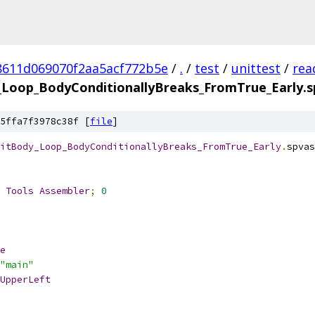
8611d069070f2aa5acf772b5e
/
.
/
test
/
unittest
/
rea
Loop_BodyConditionallyBreaks_FromTrue_Early.
5ffa7f3978c38f [
file
]
itBody_Loop_BodyConditionallyBreaks_FromTrue_Early
.
spvas
 
Tools
Assembler
;
0
e
"main"
UpperLeft