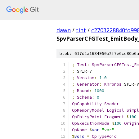
dawn
/
tint
/
c2703228840fd99
SpvParserCFGTest_EmitBody_
blob: 617d2a1684950a2f7e6ce80b6a
;
Test
:
SpvParserCFGTest_Em
;
 SPIR
-
V
;
Version
:
1.0
;
Generator
:
Khronos
 SPIR
-
V
;
Bound
:
1000
;
Schema
:
0
OpCapability
Shader
OpMemoryModel
Logical
Simpl
OpEntryPoint
Fragment
%
100
OpExecutionMode
%
100
Origin
OpName
%
var
"var"
%
void
=
OpTypeVoid