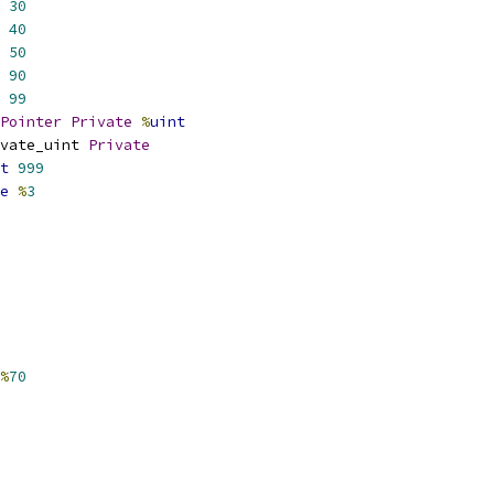
30
40
50
90
99
Pointer
Private
%
uint
vate_uint 
Private
t
999
e
%
3
%
70