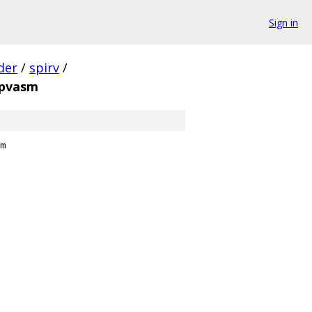
Sign in
der
/
spirv
/
spvasm
m