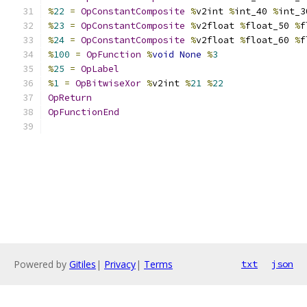
%
22
=
OpConstantComposite
%
v2int 
%
int_40 
%
int_3
%
23
=
OpConstantComposite
%
v2float 
%
float_50 
%
f
%
24
=
OpConstantComposite
%
v2float 
%
float_60 
%
f
%
100
=
OpFunction
%
void
None
%
3
%
25
=
OpLabel
%
1
=
OpBitwiseXor
%
v2int 
%
21
%
22
OpReturn
OpFunctionEnd
Powered by
Gitiles
|
Privacy
|
Terms
txt
json