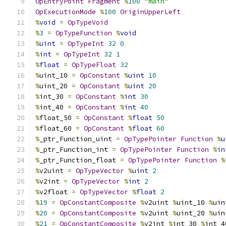
OpEntryPoint
Fragment
%
100
"main"
OpExecutionMode
%
100
OriginUpperLeft
%
void
=
OpTypeVoid
%
3
=
OpTypeFunction
%
void
%
uint
=
OpTypeInt
32
0
%
int
=
OpTypeInt
32
1
%
float
=
OpTypeFloat
32
%
uint_10 
=
OpConstant
%
uint
10
%
uint_20 
=
OpConstant
%
uint
20
%
int_30 
=
OpConstant
%
int
30
%
int_40 
=
OpConstant
%
int
40
%
float_50 
=
OpConstant
%
float
50
%
float_60 
=
OpConstant
%
float
60
%
_ptr_Function_uint 
=
OpTypePointer
Function
%
u
%
_ptr_Function_int 
=
OpTypePointer
Function
%
in
%
_ptr_Function_float 
=
OpTypePointer
Function
%
%
v2uint 
=
OpTypeVector
%
uint
2
%
v2int 
=
OpTypeVector
%
int
2
%
v2float 
=
OpTypeVector
%
float
2
%
19
=
OpConstantComposite
%
v2uint 
%
uint_10 
%
uin
%
20
=
OpConstantComposite
%
v2uint 
%
uint_20 
%
uin
%
21
=
OpConstantComposite
%
v2int 
%
int_30 
%
int_4