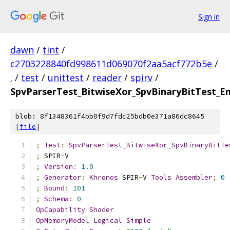
Sign in
dawn
/
tint
/
c2703228840fd998611d069070f2aa5acf772b5e
/
.
/
test
/
unittest
/
reader
/
spirv
/
SpvParserTest_BitwiseXor_SpvBinaryBitTest_E
blob: 8f1348361f4bb0f9d7fdc25bdb0e371a86dc8645
[
file
]
;
Test
:
SpvParserTest_BitwiseXor_SpvBinaryBitTe
;
 SPIR
-
V
;
Version
:
1.0
;
Generator
:
Khronos
 SPIR
-
V 
Tools
Assembler
;
0
;
Bound
:
101
;
Schema
:
0
OpCapability
Shader
OpMemoryModel
Logical
Simple