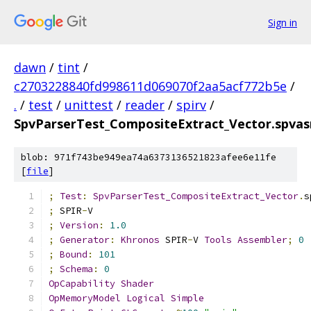
Sign in
dawn
/
tint
/
c2703228840fd998611d069070f2aa5acf772b5e
/
.
/
test
/
unittest
/
reader
/
spirv
/
SpvParserTest_CompositeExtract_Vector.spva
blob: 971f743be949ea74a6373136521823afee6e11fe
[
file
]
;
Test
:
SpvParserTest_CompositeExtract_Vector
.
s
;
 SPIR
-
V
;
Version
:
1.0
;
Generator
:
Khronos
 SPIR
-
V 
Tools
Assembler
;
0
;
Bound
:
101
;
Schema
:
0
OpCapability
Shader
OpMemoryModel
Logical
Simple