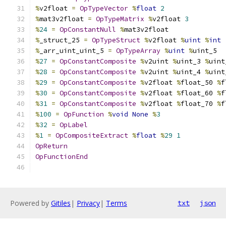
%
v2float 
=
OpTypeVector
%
float
2
%
mat3v2float 
=
OpTypeMatrix
%
v2float 
3
%
24
=
OpConstantNull
%
mat3v2float
%
_struct_25 
=
OpTypeStruct
%
v2float 
%
uint
%
int
%
_arr_uint_uint_5 
=
OpTypeArray
%
uint
%
uint_5
%
27
=
OpConstantComposite
%
v2uint 
%
uint_3 
%
uint
%
28
=
OpConstantComposite
%
v2uint 
%
uint_4 
%
uint
%
29
=
OpConstantComposite
%
v2float 
%
float_50 
%
f
%
30
=
OpConstantComposite
%
v2float 
%
float_60 
%
f
%
31
=
OpConstantComposite
%
v2float 
%
float_70 
%
f
%
100
=
OpFunction
%
void
None
%
3
%
32
=
OpLabel
%
1
=
OpCompositeExtract
%
float
%
29
1
OpReturn
OpFunctionEnd
Powered by
Gitiles
|
Privacy
|
Terms
txt
json