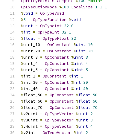
OpEntryPoint
GLCompute
%
100
"main"
OpExecutionMode
%
100
LocalSize
1
1
1
%
void
=
OpTypeVoid
%
3
=
OpTypeFunction
%
void
%
uint
=
OpTypeInt
32
0
%
int
=
OpTypeInt
32
1
%
float
=
OpTypeFloat
32
%
uint_10 
=
OpConstant
%
uint
10
%
uint_20 
=
OpConstant
%
uint
20
%
uint_3 
=
OpConstant
%
uint
3
%
uint_4 
=
OpConstant
%
uint
4
%
uint_5 
=
OpConstant
%
uint
5
%
int_1 
=
OpConstant
%
int
1
%
int_30 
=
OpConstant
%
int
30
%
int_40 
=
OpConstant
%
int
40
%
float_50 
=
OpConstant
%
float
50
%
float_60 
=
OpConstant
%
float
60
%
float_70 
=
OpConstant
%
float
70
%
v2uint 
=
OpTypeVector
%
uint
2
%
v3uint 
=
OpTypeVector
%
uint
3
%
v4uint 
=
OpTypeVector
%
uint
4
%
v2int 
=
OpTypeVector
%
int
2