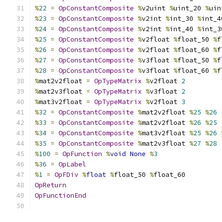
%
22
=
OpConstantComposite
%
v2uint 
%
uint_20 
%
uin
%
23
=
OpConstantComposite
%
v2int 
%
int_30 
%
int_4
%
24
=
OpConstantComposite
%
v2int 
%
int_40 
%
int_3
%
25
=
OpConstantComposite
%
v2float 
%
float_50 
%
f
%
26
=
OpConstantComposite
%
v2float 
%
float_60 
%
f
%
27
=
OpConstantComposite
%
v3float 
%
float_50 
%
f
%
28
=
OpConstantComposite
%
v3float 
%
float_60 
%
f
%
mat2v2float 
=
OpTypeMatrix
%
v2float 
2
%
mat2v3float 
=
OpTypeMatrix
%
v3float 
2
%
mat3v2float 
=
OpTypeMatrix
%
v2float 
3
%
32
=
OpConstantComposite
%
mat2v2float 
%
25
%
26
%
33
=
OpConstantComposite
%
mat2v2float 
%
26
%
25
%
34
=
OpConstantComposite
%
mat3v2float 
%
25
%
26
%
35
=
OpConstantComposite
%
mat2v3float 
%
27
%
28
%
100
=
OpFunction
%
void
None
%
3
%
36
=
OpLabel
%
1
=
OpFDiv
%
float
%
float_50 
%
float_60
OpReturn
OpFunctionEnd