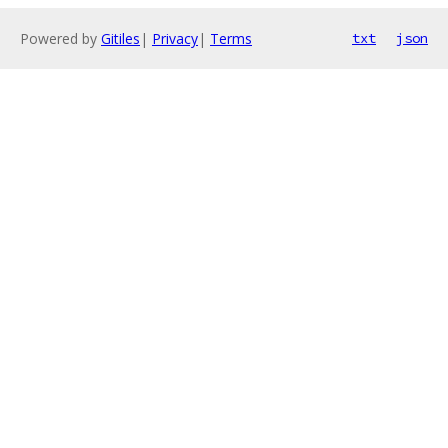
Powered by
Gitiles
|
Privacy
|
Terms
txt
json