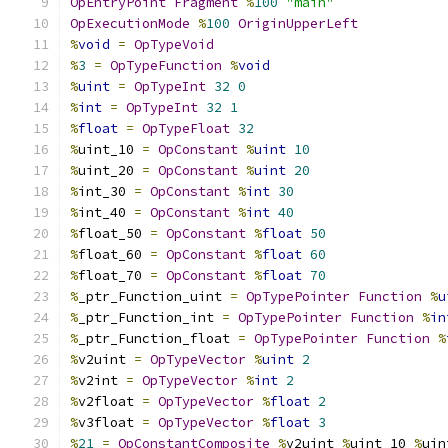
OpEntryPoint
Fragment
%
100
"main"
OpExecutionMode
%
100
OriginUpperLeft
%
void
=
OpTypeVoid
%
3
=
OpTypeFunction
%
void
%
uint
=
OpTypeInt
32
0
%
int
=
OpTypeInt
32
1
%
float
=
OpTypeFloat
32
%
uint_10 
=
OpConstant
%
uint
10
%
uint_20 
=
OpConstant
%
uint
20
%
int_30 
=
OpConstant
%
int
30
%
int_40 
=
OpConstant
%
int
40
%
float_50 
=
OpConstant
%
float
50
%
float_60 
=
OpConstant
%
float
60
%
float_70 
=
OpConstant
%
float
70
%
_ptr_Function_uint 
=
OpTypePointer
Function
%
u
%
_ptr_Function_int 
=
OpTypePointer
Function
%
in
%
_ptr_Function_float 
=
OpTypePointer
Function
%
%
v2uint 
=
OpTypeVector
%
uint
2
%
v2int 
=
OpTypeVector
%
int
2
%
v2float 
=
OpTypeVector
%
float
2
%
v3float 
=
OpTypeVector
%
float
3
%
21
=
OpConstantComposite
%
v2uint 
%
uint_10 
%
uin