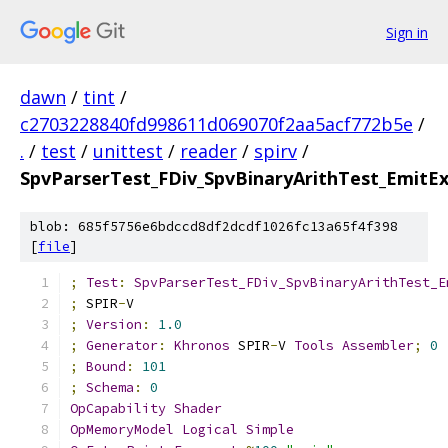
Sign in
dawn
/
tint
/
c2703228840fd998611d069070f2aa5acf772b5e
/
.
/
test
/
unittest
/
reader
/
spirv
/
SpvParserTest_FDiv_SpvBinaryArithTest_EmitE
blob: 685f5756e6bdccd8df2dcdf1026fc13a65f4f398
[
file
]
;
Test
:
SpvParserTest_FDiv_SpvBinaryArithTest_E
;
 SPIR
-
V
;
Version
:
1.0
;
Generator
:
Khronos
 SPIR
-
V 
Tools
Assembler
;
0
;
Bound
:
101
;
Schema
:
0
OpCapability
Shader
OpMemoryModel
Logical
Simple