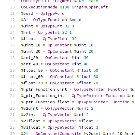
OpEntryPoint
Fragment
%
100
"main"
OpExecutionMode
%
100
OriginUpperLeft
%
void
=
OpTypeVoid
%
3
=
OpTypeFunction
%
void
%
uint
=
OpTypeInt
32
0
%
int
=
OpTypeInt
32
1
%
float
=
OpTypeFloat
32
%
uint_10 
=
OpConstant
%
uint
10
%
uint_20 
=
OpConstant
%
uint
20
%
int_30 
=
OpConstant
%
int
30
%
int_40 
=
OpConstant
%
int
40
%
float_50 
=
OpConstant
%
float
50
%
float_60 
=
OpConstant
%
float
60
%
float_70 
=
OpConstant
%
float
70
%
_ptr_Function_uint 
=
OpTypePointer
Function
%
u
%
_ptr_Function_int 
=
OpTypePointer
Function
%
in
%
_ptr_Function_float 
=
OpTypePointer
Function
%
%
v2uint 
=
OpTypeVector
%
uint
2
%
v2int 
=
OpTypeVector
%
int
2
%
v2float 
=
OpTypeVector
%
float
2
%
v3float 
=
OpTypeVector
%
float
3
%
21
=
OpConstantComposite
%
v2uint 
%
uint_10 
%
uin