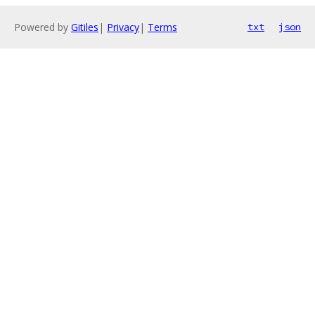
Powered by
Gitiles
|
Privacy
|
Terms
txt
json