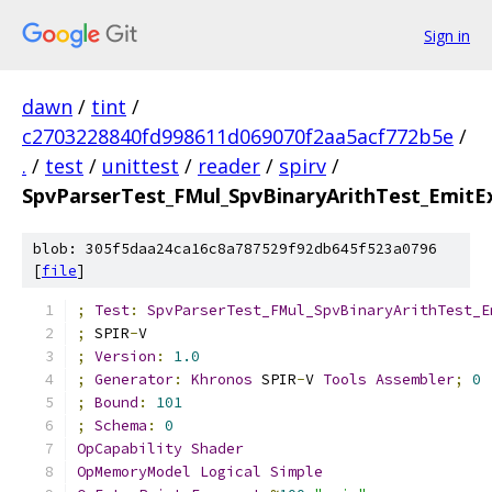
Sign in
dawn
/
tint
/
c2703228840fd998611d069070f2aa5acf772b5e
/
.
/
test
/
unittest
/
reader
/
spirv
/
SpvParserTest_FMul_SpvBinaryArithTest_EmitE
blob: 305f5daa24ca16c8a787529f92db645f523a0796
[
file
]
;
Test
:
SpvParserTest_FMul_SpvBinaryArithTest_E
;
 SPIR
-
V
;
Version
:
1.0
;
Generator
:
Khronos
 SPIR
-
V 
Tools
Assembler
;
0
;
Bound
:
101
;
Schema
:
0
OpCapability
Shader
OpMemoryModel
Logical
Simple