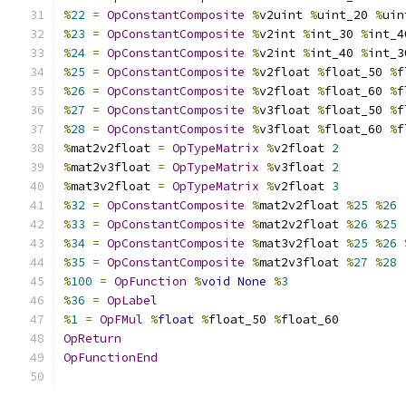
%
22
=
OpConstantComposite
%
v2uint 
%
uint_20 
%
uin
%
23
=
OpConstantComposite
%
v2int 
%
int_30 
%
int_4
%
24
=
OpConstantComposite
%
v2int 
%
int_40 
%
int_3
%
25
=
OpConstantComposite
%
v2float 
%
float_50 
%
f
%
26
=
OpConstantComposite
%
v2float 
%
float_60 
%
f
%
27
=
OpConstantComposite
%
v3float 
%
float_50 
%
f
%
28
=
OpConstantComposite
%
v3float 
%
float_60 
%
f
%
mat2v2float 
=
OpTypeMatrix
%
v2float 
2
%
mat2v3float 
=
OpTypeMatrix
%
v3float 
2
%
mat3v2float 
=
OpTypeMatrix
%
v2float 
3
%
32
=
OpConstantComposite
%
mat2v2float 
%
25
%
26
%
33
=
OpConstantComposite
%
mat2v2float 
%
26
%
25
%
34
=
OpConstantComposite
%
mat3v2float 
%
25
%
26
%
35
=
OpConstantComposite
%
mat2v3float 
%
27
%
28
%
100
=
OpFunction
%
void
None
%
3
%
36
=
OpLabel
%
1
=
OpFMul
%
float
%
float_50 
%
float_60
OpReturn
OpFunctionEnd