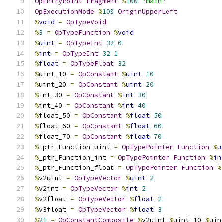
OpEntryPoint
Fragment
%
100
"main"
OpExecutionMode
%
100
OriginUpperLeft
%
void
=
OpTypeVoid
%
3
=
OpTypeFunction
%
void
%
uint
=
OpTypeInt
32
0
%
int
=
OpTypeInt
32
1
%
float
=
OpTypeFloat
32
%
uint_10 
=
OpConstant
%
uint
10
%
uint_20 
=
OpConstant
%
uint
20
%
int_30 
=
OpConstant
%
int
30
%
int_40 
=
OpConstant
%
int
40
%
float_50 
=
OpConstant
%
float
50
%
float_60 
=
OpConstant
%
float
60
%
float_70 
=
OpConstant
%
float
70
%
_ptr_Function_uint 
=
OpTypePointer
Function
%
u
%
_ptr_Function_int 
=
OpTypePointer
Function
%
in
%
_ptr_Function_float 
=
OpTypePointer
Function
%
%
v2uint 
=
OpTypeVector
%
uint
2
%
v2int 
=
OpTypeVector
%
int
2
%
v2float 
=
OpTypeVector
%
float
2
%
v3float 
=
OpTypeVector
%
float
3
%
21
=
OpConstantComposite
%
v2uint 
%
uint_10 
%
uin