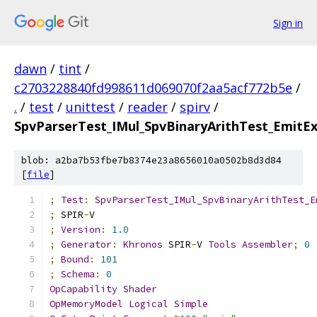
Sign in
dawn
/
tint
/
c2703228840fd998611d069070f2aa5acf772b5e
/
.
/
test
/
unittest
/
reader
/
spirv
/
SpvParserTest_IMul_SpvBinaryArithTest_EmitE
blob: a2ba7b53fbe7b8374e23a8656010a0502b8d3d84
[
file
]
;
Test
:
SpvParserTest_IMul_SpvBinaryArithTest_E
;
 SPIR
-
V
;
Version
:
1.0
;
Generator
:
Khronos
 SPIR
-
V 
Tools
Assembler
;
0
;
Bound
:
101
;
Schema
:
0
OpCapability
Shader
OpMemoryModel
Logical
Simple