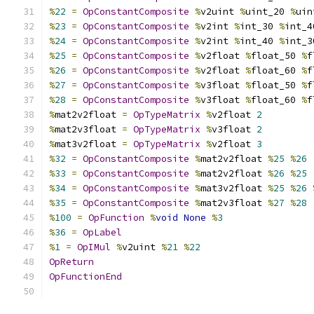
%
22
=
OpConstantComposite
%
v2uint 
%
uint_20 
%
uin
%
23
=
OpConstantComposite
%
v2int 
%
int_30 
%
int_4
%
24
=
OpConstantComposite
%
v2int 
%
int_40 
%
int_3
%
25
=
OpConstantComposite
%
v2float 
%
float_50 
%
f
%
26
=
OpConstantComposite
%
v2float 
%
float_60 
%
f
%
27
=
OpConstantComposite
%
v3float 
%
float_50 
%
f
%
28
=
OpConstantComposite
%
v3float 
%
float_60 
%
f
%
mat2v2float 
=
OpTypeMatrix
%
v2float 
2
%
mat2v3float 
=
OpTypeMatrix
%
v3float 
2
%
mat3v2float 
=
OpTypeMatrix
%
v2float 
3
%
32
=
OpConstantComposite
%
mat2v2float 
%
25
%
26
%
33
=
OpConstantComposite
%
mat2v2float 
%
26
%
25
%
34
=
OpConstantComposite
%
mat3v2float 
%
25
%
26
%
35
=
OpConstantComposite
%
mat2v3float 
%
27
%
28
%
100
=
OpFunction
%
void
None
%
3
%
36
=
OpLabel
%
1
=
OpIMul
%
v2uint 
%
21
%
22
OpReturn
OpFunctionEnd