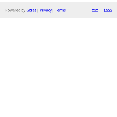
Powered by
Gitiles
|
Privacy
|
Terms
txt
json