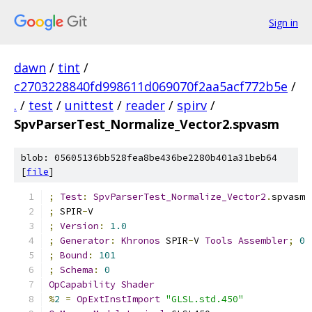
Sign in
dawn
/
tint
/
c2703228840fd998611d069070f2aa5acf772b5e
/
.
/
test
/
unittest
/
reader
/
spirv
/
SpvParserTest_Normalize_Vector2.spvasm
blob: 05605136bb528fea8be436be2280b401a31beb64
[
file
]
;
Test
:
SpvParserTest_Normalize_Vector2
.
spvasm
;
 SPIR
-
V
;
Version
:
1.0
;
Generator
:
Khronos
 SPIR
-
V 
Tools
Assembler
;
0
;
Bound
:
101
;
Schema
:
0
OpCapability
Shader
%
2
=
OpExtInstImport
"GLSL.std.450"