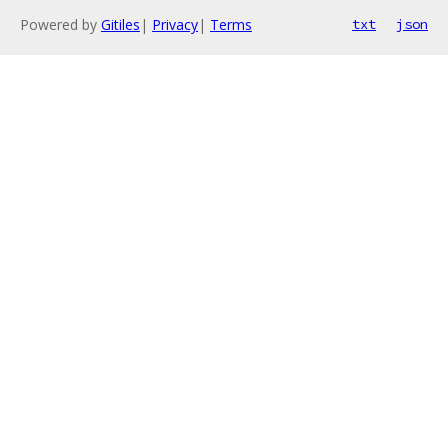
Powered by
Gitiles
|
Privacy
|
Terms
txt
json