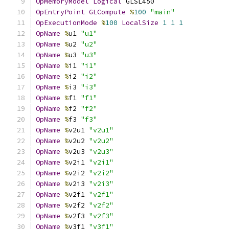
OpMemoryModel
Logical
 GLSL450
OpEntryPoint
GLCompute
%
100
"main"
OpExecutionMode
%
100
LocalSize
1
1
1
OpName
%
u1 
"u1"
OpName
%
u2 
"u2"
OpName
%
u3 
"u3"
OpName
%
i1 
"i1"
OpName
%
i2 
"i2"
OpName
%
i3 
"i3"
OpName
%
f1 
"f1"
OpName
%
f2 
"f2"
OpName
%
f3 
"f3"
OpName
%
v2u1 
"v2u1"
OpName
%
v2u2 
"v2u2"
OpName
%
v2u3 
"v2u3"
OpName
%
v2i1 
"v2i1"
OpName
%
v2i2 
"v2i2"
OpName
%
v2i3 
"v2i3"
OpName
%
v2f1 
"v2f1"
OpName
%
v2f2 
"v2f2"
OpName
%
v2f3 
"v2f3"
OpName
%
v3f1 
"v3f1"