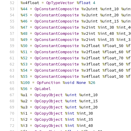
%
v4float 
=
OpTypeVector
%
float
4
%
44
=
OpConstantComposite
%
v2uint 
%
uint_10 
%
uin
%
45
=
OpConstantComposite
%
v2uint 
%
uint_20 
%
uin
%
46
=
OpConstantComposite
%
v2uint 
%
uint_15 
%
uin
%
47
=
OpConstantComposite
%
v2int 
%
int_30 
%
int_4
%
48
=
OpConstantComposite
%
v2int 
%
int_40 
%
int_3
%
49
=
OpConstantComposite
%
v2int 
%
int_35 
%
int_3
%
50
=
OpConstantComposite
%
v2float 
%
float_50 
%
f
%
51
=
OpConstantComposite
%
v2float 
%
float_60 
%
f
%
52
=
OpConstantComposite
%
v2float 
%
float_70 
%
f
%
53
=
OpConstantComposite
%
v3float 
%
float_50 
%
f
%
54
=
OpConstantComposite
%
v3float 
%
float_60 
%
f
%
55
=
OpConstantComposite
%
v4float 
%
float_50 
%
f
%
100
=
OpFunction
%
void
None
%
26
%
56
=
OpLabel
%
u1 
=
OpCopyObject
%
uint
%
uint_10
%
u2 
=
OpCopyObject
%
uint
%
uint_15
%
u3 
=
OpCopyObject
%
uint
%
uint_20
%
i1 
=
OpCopyObject
%
int
%
int_30
%
i2 
=
OpCopyObject
%
int
%
int_35
%
i3 
=
OpCopyObject
%
int
%
int_40