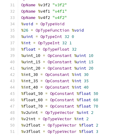
OpName
%
v3f2 
"v3f2"
OpName
%
v4f1 
"v4f1"
OpName
%
v4f2 
"v4f2"
%
void
=
OpTypeVoid
%
26
=
OpTypeFunction
%
void
%
uint
=
OpTypeInt
32
0
%
int
=
OpTypeInt
32
1
%
float
=
OpTypeFloat
32
%
uint_10 
=
OpConstant
%
uint
10
%
uint_15 
=
OpConstant
%
uint
15
%
uint_20 
=
OpConstant
%
uint
20
%
int_30 
=
OpConstant
%
int
30
%
int_35 
=
OpConstant
%
int
35
%
int_40 
=
OpConstant
%
int
40
%
float_50 
=
OpConstant
%
float
50
%
float_60 
=
OpConstant
%
float
60
%
float_70 
=
OpConstant
%
float
70
%
v2uint 
=
OpTypeVector
%
uint
2
%
v2int 
=
OpTypeVector
%
int
2
%
v2float 
=
OpTypeVector
%
float
2
%
v3float 
=
OpTypeVector
%
float
3