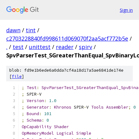
Sign in
dawn
/
tint
/
c2703228840fd998611d069070f2aa5acf772b5e
/
.
/
test
/
unittest
/
reader
/
spirv
/
SpvParserTest_SGreaterThanEqual_SpvBinaryLo
blob: fd9e1b6ede6a0dda7cf4a18d17a5ae6841de174e
[
file
]
;
Test
:
SpvParserTest_SGreaterThanEqual_SpvBina
;
 SPIR
-
V
;
Version
:
1.0
;
Generator
:
Khronos
 SPIR
-
V 
Tools
Assembler
;
0
;
Bound
:
101
;
Schema
:
0
OpCapability
Shader
OpMemoryModel
Logical
Simple