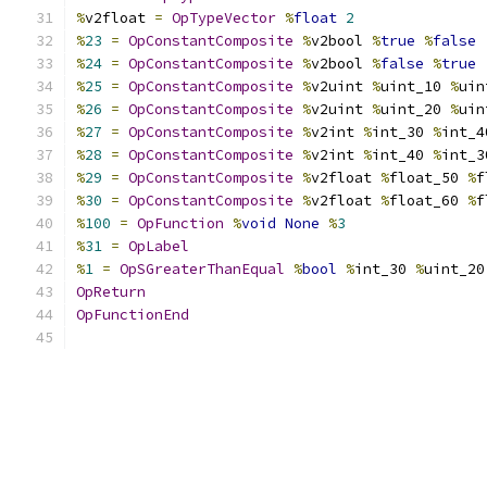
%
v2float 
=
OpTypeVector
%
float
2
%
23
=
OpConstantComposite
%
v2bool 
%
true
%
false
%
24
=
OpConstantComposite
%
v2bool 
%
false
%
true
%
25
=
OpConstantComposite
%
v2uint 
%
uint_10 
%
uin
%
26
=
OpConstantComposite
%
v2uint 
%
uint_20 
%
uin
%
27
=
OpConstantComposite
%
v2int 
%
int_30 
%
int_4
%
28
=
OpConstantComposite
%
v2int 
%
int_40 
%
int_3
%
29
=
OpConstantComposite
%
v2float 
%
float_50 
%
f
%
30
=
OpConstantComposite
%
v2float 
%
float_60 
%
f
%
100
=
OpFunction
%
void
None
%
3
%
31
=
OpLabel
%
1
=
OpSGreaterThanEqual
%
bool
%
int_30 
%
uint_20
OpReturn
OpFunctionEnd