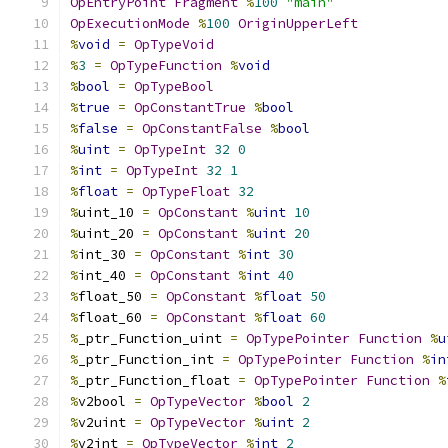
OpEntryPoint
Fragment
%
100
"main"
OpExecutionMode
%
100
OriginUpperLeft
%
void
=
OpTypeVoid
%
3
=
OpTypeFunction
%
void
%
bool
=
OpTypeBool
%
true
=
OpConstantTrue
%
bool
%
false
=
OpConstantFalse
%
bool
%
uint
=
OpTypeInt
32
0
%
int
=
OpTypeInt
32
1
%
float
=
OpTypeFloat
32
%
uint_10 
=
OpConstant
%
uint
10
%
uint_20 
=
OpConstant
%
uint
20
%
int_30 
=
OpConstant
%
int
30
%
int_40 
=
OpConstant
%
int
40
%
float_50 
=
OpConstant
%
float
50
%
float_60 
=
OpConstant
%
float
60
%
_ptr_Function_uint 
=
OpTypePointer
Function
%
u
%
_ptr_Function_int 
=
OpTypePointer
Function
%
in
%
_ptr_Function_float 
=
OpTypePointer
Function
%
%
v2bool 
=
OpTypeVector
%
bool
2
%
v2uint 
=
OpTypeVector
%
uint
2
%
v2int 
=
OpTypeVector
%
int
2