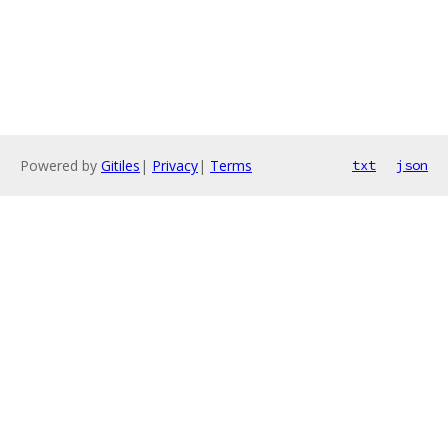
Powered by
Gitiles
|
Privacy
|
Terms
txt
json