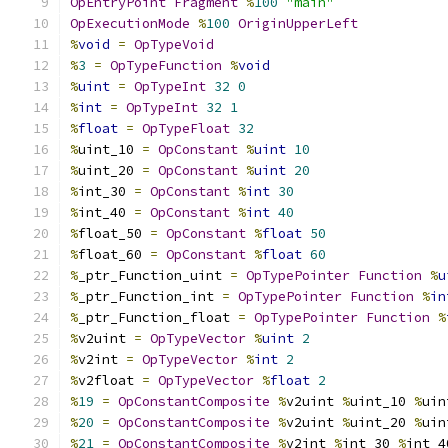
OpEntryPoint
Fragment
%
100
"main"
OpExecutionMode
%
100
OriginUpperLeft
%
void
=
OpTypeVoid
%
3
=
OpTypeFunction
%
void
%
uint
=
OpTypeInt
32
0
%
int
=
OpTypeInt
32
1
%
float
=
OpTypeFloat
32
%
uint_10 
=
OpConstant
%
uint
10
%
uint_20 
=
OpConstant
%
uint
20
%
int_30 
=
OpConstant
%
int
30
%
int_40 
=
OpConstant
%
int
40
%
float_50 
=
OpConstant
%
float
50
%
float_60 
=
OpConstant
%
float
60
%
_ptr_Function_uint 
=
OpTypePointer
Function
%
u
%
_ptr_Function_int 
=
OpTypePointer
Function
%
in
%
_ptr_Function_float 
=
OpTypePointer
Function
%
%
v2uint 
=
OpTypeVector
%
uint
2
%
v2int 
=
OpTypeVector
%
int
2
%
v2float 
=
OpTypeVector
%
float
2
%
19
=
OpConstantComposite
%
v2uint 
%
uint_10 
%
uin
%
20
=
OpConstantComposite
%
v2uint 
%
uint_20 
%
uin
%
21
=
OpConstantComposite
%
v2int 
%
int_30 
%
int_4