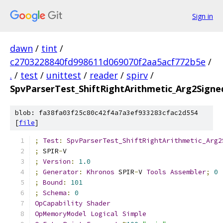
Sign in
dawn
/
tint
/
c2703228840fd998611d069070f2aa5acf772b5e
/
.
/
test
/
unittest
/
reader
/
spirv
/
SpvParserTest_ShiftRightArithmetic_Arg2Signe
blob: fa38fa03f25c80c42f4a7a3ef933283cfac2d554
[
file
]
;
Test
:
SpvParserTest_ShiftRightArithmetic_Arg2
;
 SPIR
-
V
;
Version
:
1.0
;
Generator
:
Khronos
 SPIR
-
V 
Tools
Assembler
;
0
;
Bound
:
101
;
Schema
:
0
OpCapability
Shader
OpMemoryModel
Logical
Simple