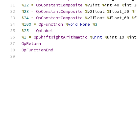
%
22
=
OpConstantComposite
%
v2int 
%
int_40 
%
int_3
%
23
=
OpConstantComposite
%
v2float 
%
float_50 
%
f
%
24
=
OpConstantComposite
%
v2float 
%
float_60 
%
f
%
100
=
OpFunction
%
void
None
%
3
%
25
=
OpLabel
%
1
=
OpShiftRightArithmetic
%
uint
%
uint_10 
%
int
OpReturn
OpFunctionEnd