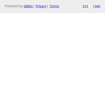
Powered by
Gitiles
|
Privacy
|
Terms
txt
json