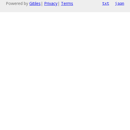
Powered by
Gitiles
|
Privacy
|
Terms
txt
json