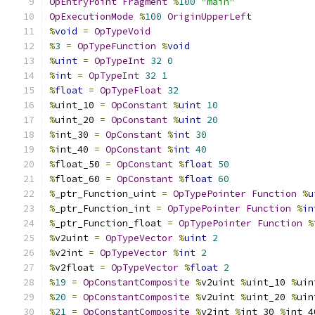
OpEntryPoint
Fragment
%
100
"main"
OpExecutionMode
%
100
OriginUpperLeft
%
void
=
OpTypeVoid
%
3
=
OpTypeFunction
%
void
%
uint
=
OpTypeInt
32
0
%
int
=
OpTypeInt
32
1
%
float
=
OpTypeFloat
32
%
uint_10 
=
OpConstant
%
uint
10
%
uint_20 
=
OpConstant
%
uint
20
%
int_30 
=
OpConstant
%
int
30
%
int_40 
=
OpConstant
%
int
40
%
float_50 
=
OpConstant
%
float
50
%
float_60 
=
OpConstant
%
float
60
%
_ptr_Function_uint 
=
OpTypePointer
Function
%
u
%
_ptr_Function_int 
=
OpTypePointer
Function
%
in
%
_ptr_Function_float 
=
OpTypePointer
Function
%
%
v2uint 
=
OpTypeVector
%
uint
2
%
v2int 
=
OpTypeVector
%
int
2
%
v2float 
=
OpTypeVector
%
float
2
%
19
=
OpConstantComposite
%
v2uint 
%
uint_10 
%
uin
%
20
=
OpConstantComposite
%
v2uint 
%
uint_20 
%
uin
%
21
=
OpConstantComposite
%
v2int 
%
int_30 
%
int_4