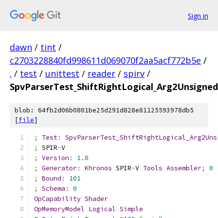
Sign in
dawn
/
tint
/
c2703228840fd998611d069070f2aa5acf772b5e
/
.
/
test
/
unittest
/
reader
/
spirv
/
SpvParserTest_ShiftRightLogical_Arg2Unsigne
blob: 64fb2d06b0801be25d291d828e81125593978db5
[
file
]
;
Test
:
SpvParserTest_ShiftRightLogical_Arg2Uns
;
 SPIR
-
V
;
Version
:
1.0
;
Generator
:
Khronos
 SPIR
-
V 
Tools
Assembler
;
0
;
Bound
:
101
;
Schema
:
0
OpCapability
Shader
OpMemoryModel
Logical
Simple