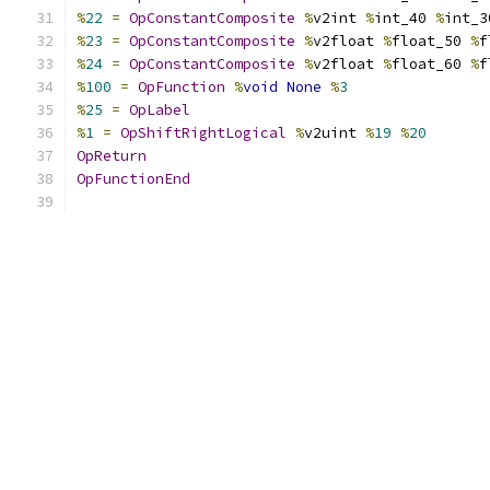
%
22
=
OpConstantComposite
%
v2int 
%
int_40 
%
int_3
%
23
=
OpConstantComposite
%
v2float 
%
float_50 
%
f
%
24
=
OpConstantComposite
%
v2float 
%
float_60 
%
f
%
100
=
OpFunction
%
void
None
%
3
%
25
=
OpLabel
%
1
=
OpShiftRightLogical
%
v2uint 
%
19
%
20
OpReturn
OpFunctionEnd