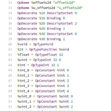
OpName
%
offsets2d 
"offsets2d"
OpName
%
u_offsets2d 
"u_offsets2d"
OpDecorate
%
10
DescriptorSet
0
OpDecorate
%
10
Binding
0
OpDecorate
%
20
DescriptorSet
2
OpDecorate
%
20
Binding
1
OpDecorate
%
30
DescriptorSet
0
OpDecorate
%
30
Binding
1
%
void
=
OpTypeVoid
%
24
=
OpTypeFunction
%
void
%
float
=
OpTypeFloat
32
%
uint
=
OpTypeInt
32
0
%
int
=
OpTypeInt
32
1
%
int_0 
=
OpConstant
%
int
0
%
int_1 
=
OpConstant
%
int
1
%
int_2 
=
OpConstant
%
int
2
%
int_3 
=
OpConstant
%
int
3
%
int_4 
=
OpConstant
%
int
4
%
uint_0 
=
OpConstant
%
uint
0
%
uint_1 
=
OpConstant
%
uint
1
%
uint_2 
=
OpConstant
%
uint
2