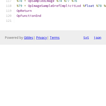
%
78
=
OpSampledImage
%
74
%
77
%
76
%
79
=
OpImageSampleDrefImplicitLod
%
float
%
78
%
OpReturn
OpFunctionEnd
Powered by
Gitiles
|
Privacy
|
Terms
txt
json