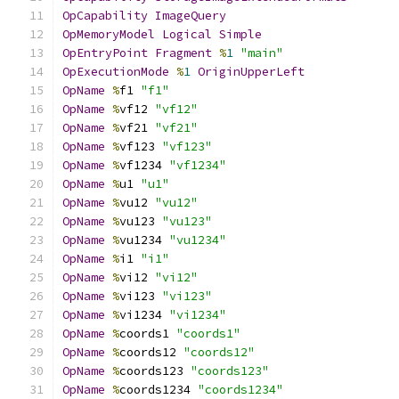
OpCapability
ImageQuery
OpMemoryModel
Logical
Simple
OpEntryPoint
Fragment
%
1
"main"
OpExecutionMode
%
1
OriginUpperLeft
OpName
%
f1 
"f1"
OpName
%
vf12 
"vf12"
OpName
%
vf21 
"vf21"
OpName
%
vf123 
"vf123"
OpName
%
vf1234 
"vf1234"
OpName
%
u1 
"u1"
OpName
%
vu12 
"vu12"
OpName
%
vu123 
"vu123"
OpName
%
vu1234 
"vu1234"
OpName
%
i1 
"i1"
OpName
%
vi12 
"vi12"
OpName
%
vi123 
"vi123"
OpName
%
vi1234 
"vi1234"
OpName
%
coords1 
"coords1"
OpName
%
coords12 
"coords12"
OpName
%
coords123 
"coords123"
OpName
%
coords1234 
"coords1234"