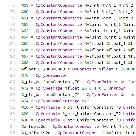
%
59
=
OpConstantComposite
%
v2int 
%
int_1 
%
int_2
%
60
=
OpConstantComposite
%
v3int 
%
int_1 
%
int_2 
%
61
=
OpConstantComposite
%
v4int 
%
int_1 
%
int_2 
%
62
=
OpConstantComposite
%
v2uint 
%
uint_1 
%
uint
%
63
=
OpConstantComposite
%
v3uint 
%
uint_1 
%
uint
%
64
=
OpConstantComposite
%
v4uint 
%
uint_1 
%
uint
%
65
=
OpConstantComposite
%
v2float 
%
float_1 
%
fl
%
66
=
OpConstantComposite
%
v2float 
%
float_2 
%
fl
%
67
=
OpConstantComposite
%
v3float 
%
float_1 
%
fl
%
68
=
OpConstantComposite
%
v4float 
%
float_1 
%
fl
%
float_0_200000003 
=
OpConstant
%
float
0.200000
%
70
=
OpTypeSampler
%
_ptr_UniformConstant_70 
=
OpTypePointer
Unifor
%
72
=
OpTypeImage
%
float
2D
0
1
0
1
Unknown
%
_ptr_UniformConstant_72 
=
OpTypePointer
Unifor
%
74
=
OpTypeSampledImage
%
72
%
10
=
OpVariable
%
_ptr_UniformConstant_70 
Unifo
%
20
=
OpVariable
%
_ptr_UniformConstant_72 
Unifo
%
30
=
OpVariable
%
_ptr_UniformConstant_70 
Unifo
%
offsets2d 
=
OpConstantComposite
%
v2int 
%
int_3 
%
u_offsets2d 
=
OpConstantComposite
%
v2uint 
%
uin