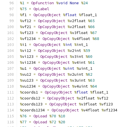
%
1
=
OpFunction
%
void
None
%
24
%
75
=
OpLabel
%
f1 
=
OpCopyObject
%
float
%
float_1
%
vf12 
=
OpCopyObject
%
v2float 
%
65
%
vf21 
=
OpCopyObject
%
v2float 
%
66
%
vf123 
=
OpCopyObject
%
v3float 
%
67
%
vf1234 
=
OpCopyObject
%
v4float 
%
68
%
i1 
=
OpCopyObject
%
int
%
int_1
%
vi12 
=
OpCopyObject
%
v2int 
%
59
%
vi123 
=
OpCopyObject
%
v3int 
%
60
%
vi1234 
=
OpCopyObject
%
v4int 
%
61
%
u1 
=
OpCopyObject
%
uint
%
uint_1
%
vu12 
=
OpCopyObject
%
v2uint 
%
62
%
vu123 
=
OpCopyObject
%
v3uint 
%
63
%
vu1234 
=
OpCopyObject
%
v4uint 
%
64
%
coords1 
=
OpCopyObject
%
float
%
float_1
%
coords12 
=
OpCopyObject
%
v2float 
%
vf12
%
coords123 
=
OpCopyObject
%
v3float 
%
vf123
%
coords1234 
=
OpCopyObject
%
v4float 
%
vf1234
%
76
=
OpLoad
%
70
%
10
%
77
=
OpLoad
%
72
%
20