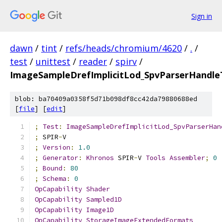
Sign in
dawn
/
tint
/
refs/heads/chromium/4620
/
.
/
test
/
unittest
/
reader
/
spirv
/
ImageSampleDrefImplicitLod_SpvParserHandle
blob: ba70409a0358f5d71b098df8cc42da79880688ed
[
file
] [
edit
]
;
Test
:
ImageSampleDrefImplicitLod_SpvParserHan
;
 SPIR
-
V
;
Version
:
1.0
;
Generator
:
Khronos
 SPIR
-
V 
Tools
Assembler
;
0
;
Bound
:
80
;
Schema
:
0
OpCapability
Shader
OpCapability
Sampled1D
OpCapability
Image1D
OpCapability
StorageImageExtendedFormats