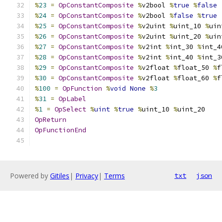
%
23
=
OpConstantComposite
%
v2bool 
%
true
%
false
%
24
=
OpConstantComposite
%
v2bool 
%
false
%
true
%
25
=
OpConstantComposite
%
v2uint 
%
uint_10 
%
uin
%
26
=
OpConstantComposite
%
v2uint 
%
uint_20 
%
uin
%
27
=
OpConstantComposite
%
v2int 
%
int_30 
%
int_4
%
28
=
OpConstantComposite
%
v2int 
%
int_40 
%
int_3
%
29
=
OpConstantComposite
%
v2float 
%
float_50 
%
f
%
30
=
OpConstantComposite
%
v2float 
%
float_60 
%
f
%
100
=
OpFunction
%
void
None
%
3
%
31
=
OpLabel
%
1
=
OpSelect
%
uint
%
true
%
uint_10 
%
uint_20
OpReturn
OpFunctionEnd
Powered by
Gitiles
|
Privacy
|
Terms
txt
json