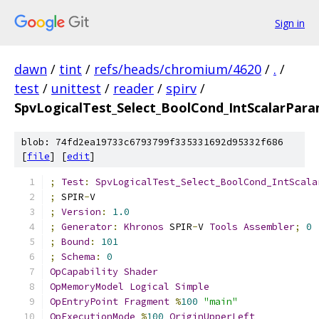
Sign in
dawn
/
tint
/
refs/heads/chromium/4620
/
.
/
test
/
unittest
/
reader
/
spirv
/
SpvLogicalTest_Select_BoolCond_IntScalarPar
blob: 74fd2ea19733c6793799f335331692d95332f686
[
file
] [
edit
]
;
Test
:
SpvLogicalTest_Select_BoolCond_IntScala
;
 SPIR
-
V
;
Version
:
1.0
;
Generator
:
Khronos
 SPIR
-
V 
Tools
Assembler
;
0
;
Bound
:
101
;
Schema
:
0
OpCapability
Shader
OpMemoryModel
Logical
Simple
OpEntryPoint
Fragment
%
100
"main"
OpExecutionMode
%
100
OriginUpperLeft