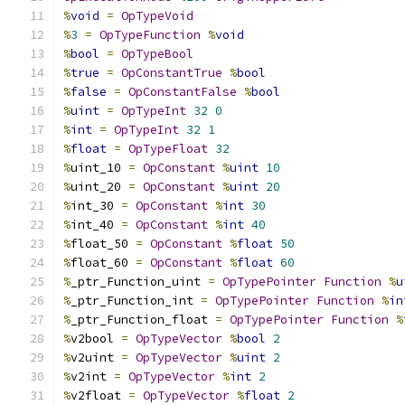
%
void
=
OpTypeVoid
%
3
=
OpTypeFunction
%
void
%
bool
=
OpTypeBool
%
true
=
OpConstantTrue
%
bool
%
false
=
OpConstantFalse
%
bool
%
uint
=
OpTypeInt
32
0
%
int
=
OpTypeInt
32
1
%
float
=
OpTypeFloat
32
%
uint_10 
=
OpConstant
%
uint
10
%
uint_20 
=
OpConstant
%
uint
20
%
int_30 
=
OpConstant
%
int
30
%
int_40 
=
OpConstant
%
int
40
%
float_50 
=
OpConstant
%
float
50
%
float_60 
=
OpConstant
%
float
60
%
_ptr_Function_uint 
=
OpTypePointer
Function
%
u
%
_ptr_Function_int 
=
OpTypePointer
Function
%
in
%
_ptr_Function_float 
=
OpTypePointer
Function
%
%
v2bool 
=
OpTypeVector
%
bool
2
%
v2uint 
=
OpTypeVector
%
uint
2
%
v2int 
=
OpTypeVector
%
int
2
%
v2float 
=
OpTypeVector
%
float
2