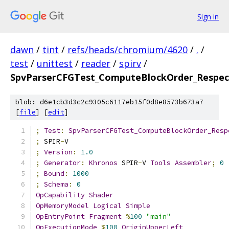
Sign in
dawn
/
tint
/
refs/heads/chromium/4620
/
.
/
test
/
unittest
/
reader
/
spirv
/
SpvParserCFGTest_ComputeBlockOrder_Respec
blob: d6e1cb3d3c2c9305c6117eb15f0d8e8573b673a7
[
file
] [
edit
]
;
Test
:
SpvParserCFGTest_ComputeBlockOrder_Resp
;
 SPIR
-
V
;
Version
:
1.0
;
Generator
:
Khronos
 SPIR
-
V 
Tools
Assembler
;
0
;
Bound
:
1000
;
Schema
:
0
OpCapability
Shader
OpMemoryModel
Logical
Simple
OpEntryPoint
Fragment
%
100
"main"
OpExecutionMode
%
100
OriginUpperLeft