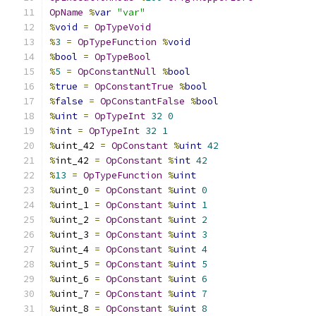
OpName
%
var
"var"
%
void
=
OpTypeVoid
%
3
=
OpTypeFunction
%
void
%
bool
=
OpTypeBool
%
5
=
OpConstantNull
%
bool
%
true
=
OpConstantTrue
%
bool
%
false
=
OpConstantFalse
%
bool
%
uint
=
OpTypeInt
32
0
%
int
=
OpTypeInt
32
1
%
uint_42 
=
OpConstant
%
uint
42
%
int_42 
=
OpConstant
%
int
42
%
13
=
OpTypeFunction
%
uint
%
uint_0 
=
OpConstant
%
uint
0
%
uint_1 
=
OpConstant
%
uint
1
%
uint_2 
=
OpConstant
%
uint
2
%
uint_3 
=
OpConstant
%
uint
3
%
uint_4 
=
OpConstant
%
uint
4
%
uint_5 
=
OpConstant
%
uint
5
%
uint_6 
=
OpConstant
%
uint
6
%
uint_7 
=
OpConstant
%
uint
7
%
uint_8 
=
OpConstant
%
uint
8