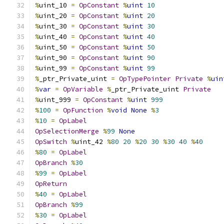
%
uint_10 
=
OpConstant
%
uint
10
%
uint_20 
=
OpConstant
%
uint
20
%
uint_30 
=
OpConstant
%
uint
30
%
uint_40 
=
OpConstant
%
uint
40
%
uint_50 
=
OpConstant
%
uint
50
%
uint_90 
=
OpConstant
%
uint
90
%
uint_99 
=
OpConstant
%
uint
99
%
_ptr_Private_uint 
=
OpTypePointer
Private
%
uin
%
var
=
OpVariable
%
_ptr_Private_uint 
Private
%
uint_999 
=
OpConstant
%
uint
999
%
100
=
OpFunction
%
void
None
%
3
%
10
=
OpLabel
OpSelectionMerge
%
99
None
OpSwitch
%
uint_42 
%
80
20
%
20
30
%
30
40
%
40
%
80
=
OpLabel
OpBranch
%
30
%
99
=
OpLabel
OpReturn
%
40
=
OpLabel
OpBranch
%
99
%
30
=
OpLabel