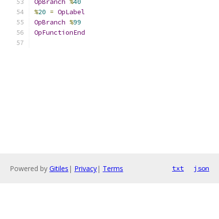
OpBranch
%
40
%
20
=
OpLabel
OpBranch
%
99
OpFunctionEnd
Powered by
Gitiles
|
Privacy
|
Terms
txt
json