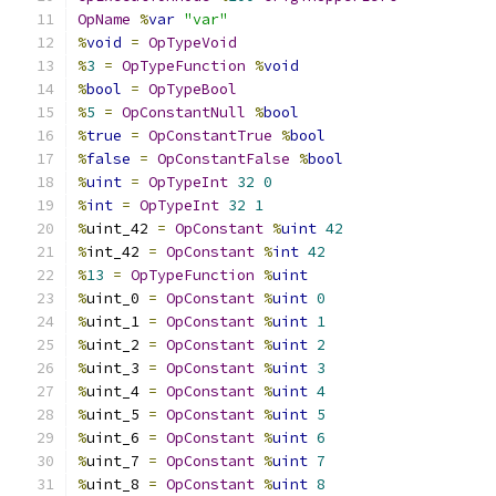
OpName
%
var
"var"
%
void
=
OpTypeVoid
%
3
=
OpTypeFunction
%
void
%
bool
=
OpTypeBool
%
5
=
OpConstantNull
%
bool
%
true
=
OpConstantTrue
%
bool
%
false
=
OpConstantFalse
%
bool
%
uint
=
OpTypeInt
32
0
%
int
=
OpTypeInt
32
1
%
uint_42 
=
OpConstant
%
uint
42
%
int_42 
=
OpConstant
%
int
42
%
13
=
OpTypeFunction
%
uint
%
uint_0 
=
OpConstant
%
uint
0
%
uint_1 
=
OpConstant
%
uint
1
%
uint_2 
=
OpConstant
%
uint
2
%
uint_3 
=
OpConstant
%
uint
3
%
uint_4 
=
OpConstant
%
uint
4
%
uint_5 
=
OpConstant
%
uint
5
%
uint_6 
=
OpConstant
%
uint
6
%
uint_7 
=
OpConstant
%
uint
7
%
uint_8 
=
OpConstant
%
uint
8