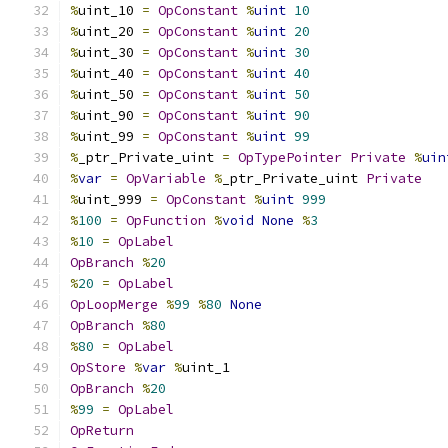
%
uint_10 
=
OpConstant
%
uint
10
%
uint_20 
=
OpConstant
%
uint
20
%
uint_30 
=
OpConstant
%
uint
30
%
uint_40 
=
OpConstant
%
uint
40
%
uint_50 
=
OpConstant
%
uint
50
%
uint_90 
=
OpConstant
%
uint
90
%
uint_99 
=
OpConstant
%
uint
99
%
_ptr_Private_uint 
=
OpTypePointer
Private
%
uin
%
var
=
OpVariable
%
_ptr_Private_uint 
Private
%
uint_999 
=
OpConstant
%
uint
999
%
100
=
OpFunction
%
void
None
%
3
%
10
=
OpLabel
OpBranch
%
20
%
20
=
OpLabel
OpLoopMerge
%
99
%
80
None
OpBranch
%
80
%
80
=
OpLabel
OpStore
%
var
%
uint_1
OpBranch
%
20
%
99
=
OpLabel
OpReturn