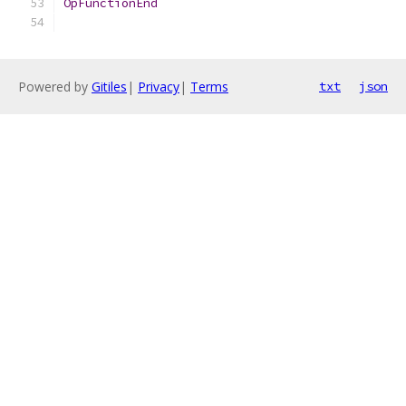
OpFunctionEnd
Powered by
Gitiles
|
Privacy
|
Terms
txt
json