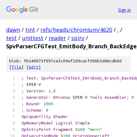
Sign in
dawn
/
tint
/
refs/heads/chromium/4620
/
.
/
test
/
unittest
/
reader
/
spirv
/
SpvParserCFGTest_EmitBody_Branch_BackEdge
blob: fb140073f097ce3c09ef269cacfd56b5d46cdb0d
[
file
] [
edit
]
;
Test
:
SpvParserCFGTest_EmitBody_Branch_BackEd
;
 SPIR
-
V
;
Version
:
1.0
;
Generator
:
Khronos
 SPIR
-
V 
Tools
Assembler
;
0
;
Bound
:
1000
;
Schema
:
0
OpCapability
Shader
OpMemoryModel
Logical
Simple
OpEntryPoint
Fragment
%
100
"main"
OpExecutionMode
%
100
OriginUpperLeft