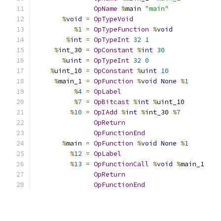
OpName
%
main 
"main"
%
void
=
OpTypeVoid
%
1
=
OpTypeFunction
%
void
%
int
=
OpTypeInt
32
1
%
int_30 
=
OpConstant
%
int
30
%
uint
=
OpTypeInt
32
0
%
uint_10 
=
OpConstant
%
uint
10
%
main_1 
=
OpFunction
%
void
None
%
1
%
4
=
OpLabel
%
7
=
OpBitcast
%
int
%
uint_10
%
10
=
OpIAdd
%
int
%
int_30 
%
7
OpReturn
OpFunctionEnd
%
main 
=
OpFunction
%
void
None
%
1
%
12
=
OpLabel
%
13
=
OpFunctionCall
%
void
%
main_1
OpReturn
OpFunctionEnd