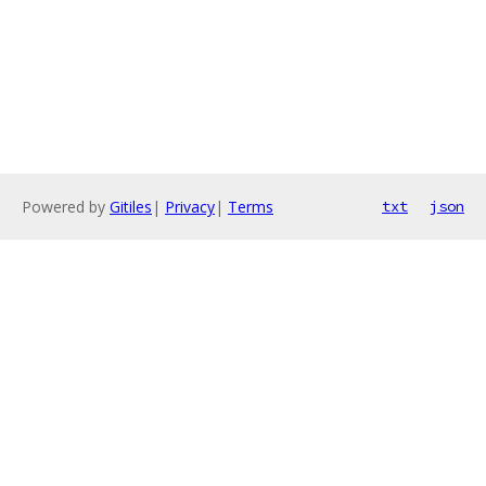
Powered by
Gitiles
|
Privacy
|
Terms
txt
json