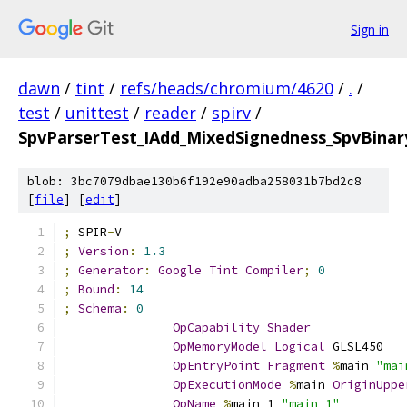
Sign in
dawn
/
tint
/
refs/heads/chromium/4620
/
.
/
test
/
unittest
/
reader
/
spirv
/
SpvParserTest_IAdd_MixedSignedness_SpvBinar
blob: 3bc7079dbae130b6f192e90adba258031b7bd2c8
[
file
] [
edit
]
;
 SPIR
-
V
;
Version
:
1.3
;
Generator
:
Google
Tint
Compiler
;
0
;
Bound
:
14
;
Schema
:
0
OpCapability
Shader
OpMemoryModel
Logical
 GLSL450
OpEntryPoint
Fragment
%
main 
"mai
OpExecutionMode
%
main 
OriginUppe
OpName
%
main_1 
"main_1"