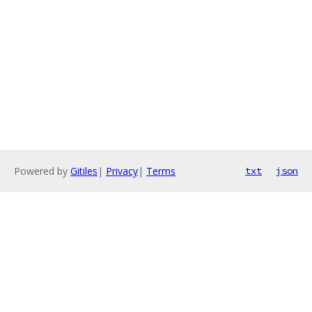
Powered by
Gitiles
|
Privacy
|
Terms
txt
json