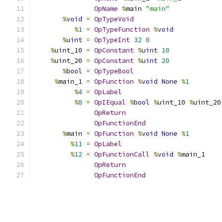
OpName
%
main 
"main"
%
void
=
OpTypeVoid
%
1
=
OpTypeFunction
%
void
%
uint
=
OpTypeInt
32
0
%
uint_10 
=
OpConstant
%
uint
10
%
uint_20 
=
OpConstant
%
uint
20
%
bool
=
OpTypeBool
%
main_1 
=
OpFunction
%
void
None
%
1
%
4
=
OpLabel
%
8
=
OpIEqual
%
bool
%
uint_10 
%
uint_20
OpReturn
OpFunctionEnd
%
main 
=
OpFunction
%
void
None
%
1
%
11
=
OpLabel
%
12
=
OpFunctionCall
%
void
%
main_1
OpReturn
OpFunctionEnd