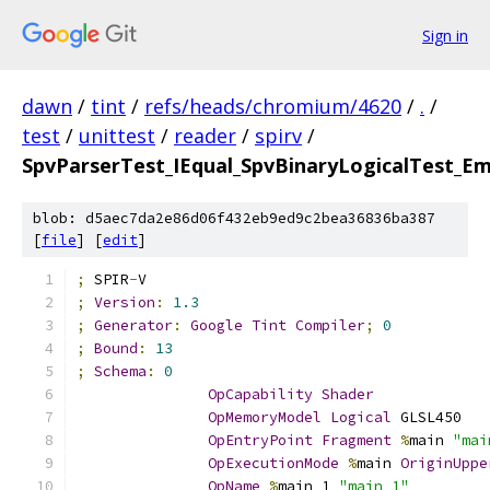
Sign in
dawn
/
tint
/
refs/heads/chromium/4620
/
.
/
test
/
unittest
/
reader
/
spirv
/
SpvParserTest_IEqual_SpvBinaryLogicalTest_E
blob: d5aec7da2e86d06f432eb9ed9c2bea36836ba387
[
file
] [
edit
]
;
 SPIR
-
V
;
Version
:
1.3
;
Generator
:
Google
Tint
Compiler
;
0
;
Bound
:
13
;
Schema
:
0
OpCapability
Shader
OpMemoryModel
Logical
 GLSL450
OpEntryPoint
Fragment
%
main 
"mai
OpExecutionMode
%
main 
OriginUppe
OpName
%
main_1 
"main_1"