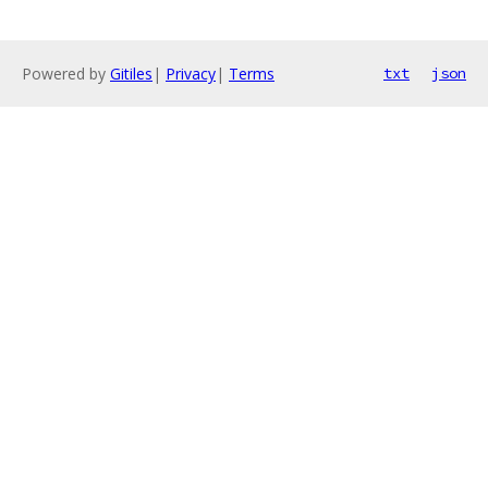
Powered by
Gitiles
|
Privacy
|
Terms
txt
json