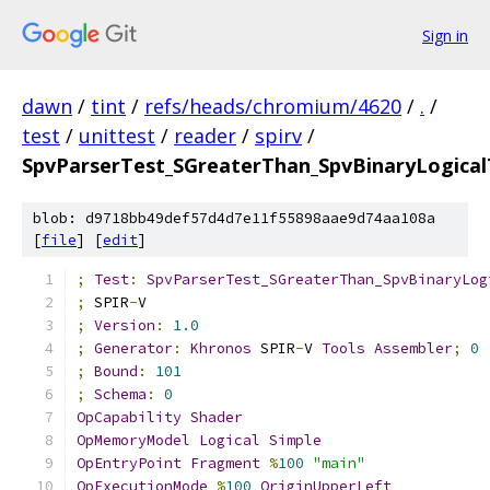
Sign in
dawn
/
tint
/
refs/heads/chromium/4620
/
.
/
test
/
unittest
/
reader
/
spirv
/
SpvParserTest_SGreaterThan_SpvBinaryLogical
blob: d9718bb49def57d4d7e11f55898aae9d74aa108a
[
file
] [
edit
]
;
Test
:
SpvParserTest_SGreaterThan_SpvBinaryLog
;
 SPIR
-
V
;
Version
:
1.0
;
Generator
:
Khronos
 SPIR
-
V 
Tools
Assembler
;
0
;
Bound
:
101
;
Schema
:
0
OpCapability
Shader
OpMemoryModel
Logical
Simple
OpEntryPoint
Fragment
%
100
"main"
OpExecutionMode
%
100
OriginUpperLeft