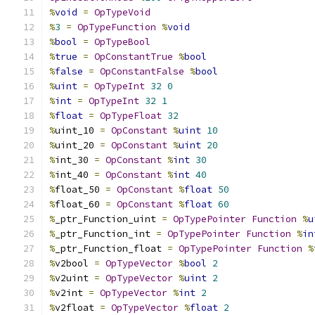
%
void
=
OpTypeVoid
%
3
=
OpTypeFunction
%
void
%
bool
=
OpTypeBool
%
true
=
OpConstantTrue
%
bool
%
false
=
OpConstantFalse
%
bool
%
uint
=
OpTypeInt
32
0
%
int
=
OpTypeInt
32
1
%
float
=
OpTypeFloat
32
%
uint_10 
=
OpConstant
%
uint
10
%
uint_20 
=
OpConstant
%
uint
20
%
int_30 
=
OpConstant
%
int
30
%
int_40 
=
OpConstant
%
int
40
%
float_50 
=
OpConstant
%
float
50
%
float_60 
=
OpConstant
%
float
60
%
_ptr_Function_uint 
=
OpTypePointer
Function
%
u
%
_ptr_Function_int 
=
OpTypePointer
Function
%
in
%
_ptr_Function_float 
=
OpTypePointer
Function
%
%
v2bool 
=
OpTypeVector
%
bool
2
%
v2uint 
=
OpTypeVector
%
uint
2
%
v2int 
=
OpTypeVector
%
int
2
%
v2float 
=
OpTypeVector
%
float
2