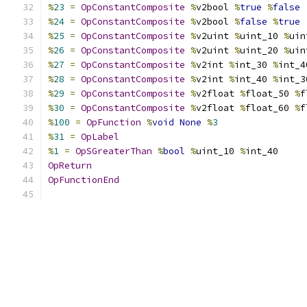
%
23
=
OpConstantComposite
%
v2bool 
%
true
%
false
%
24
=
OpConstantComposite
%
v2bool 
%
false
%
true
%
25
=
OpConstantComposite
%
v2uint 
%
uint_10 
%
uin
%
26
=
OpConstantComposite
%
v2uint 
%
uint_20 
%
uin
%
27
=
OpConstantComposite
%
v2int 
%
int_30 
%
int_4
%
28
=
OpConstantComposite
%
v2int 
%
int_40 
%
int_3
%
29
=
OpConstantComposite
%
v2float 
%
float_50 
%
f
%
30
=
OpConstantComposite
%
v2float 
%
float_60 
%
f
%
100
=
OpFunction
%
void
None
%
3
%
31
=
OpLabel
%
1
=
OpSGreaterThan
%
bool
%
uint_10 
%
int_40
OpReturn
OpFunctionEnd