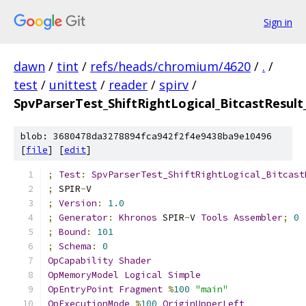
Sign in
dawn
/
tint
/
refs/heads/chromium/4620
/
.
/
test
/
unittest
/
reader
/
spirv
/
SpvParserTest_ShiftRightLogical_BitcastResul
blob: 3680478da3278894fca942f2f4e9438ba9e10496
[
file
] [
edit
]
;
Test
:
SpvParserTest_ShiftRightLogical_Bitcast
;
 SPIR
-
V
;
Version
:
1.0
;
Generator
:
Khronos
 SPIR
-
V 
Tools
Assembler
;
0
;
Bound
:
101
;
Schema
:
0
OpCapability
Shader
OpMemoryModel
Logical
Simple
OpEntryPoint
Fragment
%
100
"main"
OpExecutionMode
%
100
OriginUpperLeft