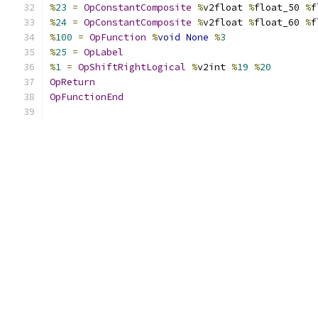
%
23
=
OpConstantComposite
%
v2float 
%
float_50 
%
f
%
24
=
OpConstantComposite
%
v2float 
%
float_60 
%
f
%
100
=
OpFunction
%
void
None
%
3
%
25
=
OpLabel
%
1
=
OpShiftRightLogical
%
v2int 
%
19
%
20
OpReturn
OpFunctionEnd