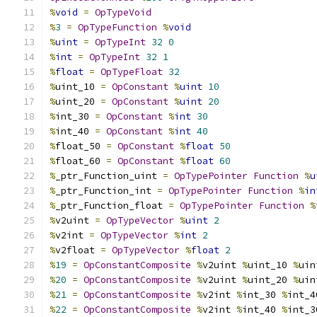
%
void
=
OpTypeVoid
%
3
=
OpTypeFunction
%
void
%
uint
=
OpTypeInt
32
0
%
int
=
OpTypeInt
32
1
%
float
=
OpTypeFloat
32
%
uint_10 
=
OpConstant
%
uint
10
%
uint_20 
=
OpConstant
%
uint
20
%
int_30 
=
OpConstant
%
int
30
%
int_40 
=
OpConstant
%
int
40
%
float_50 
=
OpConstant
%
float
50
%
float_60 
=
OpConstant
%
float
60
%
_ptr_Function_uint 
=
OpTypePointer
Function
%
u
%
_ptr_Function_int 
=
OpTypePointer
Function
%
in
%
_ptr_Function_float 
=
OpTypePointer
Function
%
%
v2uint 
=
OpTypeVector
%
uint
2
%
v2int 
=
OpTypeVector
%
int
2
%
v2float 
=
OpTypeVector
%
float
2
%
19
=
OpConstantComposite
%
v2uint 
%
uint_10 
%
uin
%
20
=
OpConstantComposite
%
v2uint 
%
uint_20 
%
uin
%
21
=
OpConstantComposite
%
v2int 
%
int_30 
%
int_4
%
22
=
OpConstantComposite
%
v2int 
%
int_40 
%
int_3