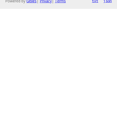
Powered by
Gitiles
|
Privacy
|
Terms
txt
json