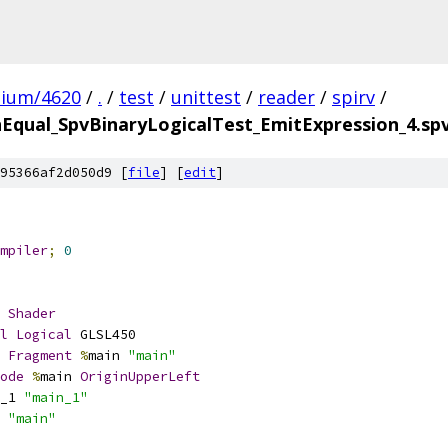
mium/4620
/
.
/
test
/
unittest
/
reader
/
spirv
/
Equal_SpvBinaryLogicalTest_EmitExpression_4.s
95366af2d050d9 [
file
] [
edit
]
mpiler
;
0
Shader
l
Logical
 GLSL450
Fragment
%
main 
"main"
ode
%
main 
OriginUpperLeft
_1 
"main_1"
 
"main"