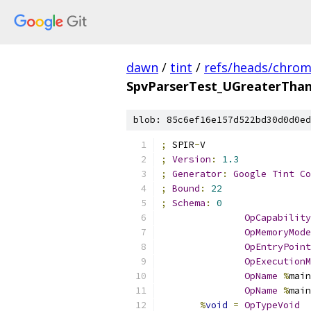
dawn
/
tint
/
refs/heads/chro
SpvParserTest_UGreaterThan
blob: 85c6ef16e157d522bd30d0d0ed
;
 SPIR
-
V
;
Version
:
1.3
;
Generator
:
Google
Tint
Co
;
Bound
:
22
;
Schema
:
0
OpCapability
OpMemoryMode
OpEntryPoint
OpExecutionM
OpName
%
main
OpName
%
main
%
void
=
OpTypeVoid