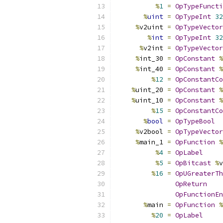
%
1
=
OpTypeFuncti
%
uint
=
OpTypeInt
32
%
v2uint 
=
OpTypeVector
%
int
=
OpTypeInt
32
%
v2int 
=
OpTypeVector
%
int_30 
=
OpConstant
%
%
int_40 
=
OpConstant
%
%
12
=
OpConstantCo
%
uint_20 
=
OpConstant
%
%
uint_10 
=
OpConstant
%
%
15
=
OpConstantCo
%
bool
=
OpTypeBool
%
v2bool 
=
OpTypeVector
%
main_1 
=
OpFunction
%
%
4
=
OpLabel
%
5
=
OpBitcast
%
v
%
16
=
OpUGreaterTh
OpReturn
OpFunctionEn
%
main 
=
OpFunction
%
%
20
=
OpLabel