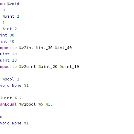
on
%
void
0
%
uint
2
1
%
int
2
int
30
int
40
mposite
%
v2int 
%
int_30 
%
int_40
uint
20
uint
10
mposite
%
v2uint 
%
uint_20 
%
uint_10
%
bool
2
void
None
%
1
2uint 
%
12
anEqual
%
v2bool 
%
5
%
15
d
void
None
%
1