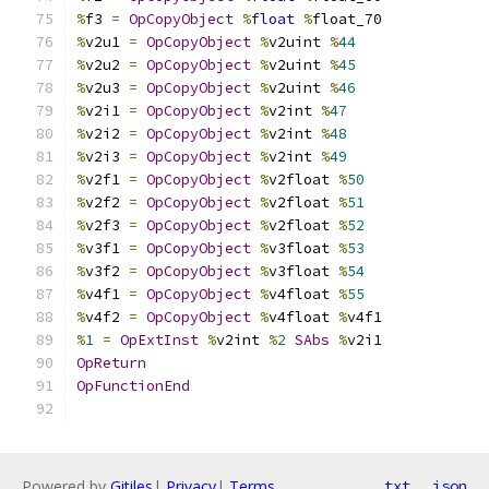
%
f3 
=
OpCopyObject
%
float
%
float_70
%
v2u1 
=
OpCopyObject
%
v2uint 
%
44
%
v2u2 
=
OpCopyObject
%
v2uint 
%
45
%
v2u3 
=
OpCopyObject
%
v2uint 
%
46
%
v2i1 
=
OpCopyObject
%
v2int 
%
47
%
v2i2 
=
OpCopyObject
%
v2int 
%
48
%
v2i3 
=
OpCopyObject
%
v2int 
%
49
%
v2f1 
=
OpCopyObject
%
v2float 
%
50
%
v2f2 
=
OpCopyObject
%
v2float 
%
51
%
v2f3 
=
OpCopyObject
%
v2float 
%
52
%
v3f1 
=
OpCopyObject
%
v3float 
%
53
%
v3f2 
=
OpCopyObject
%
v3float 
%
54
%
v4f1 
=
OpCopyObject
%
v4float 
%
55
%
v4f2 
=
OpCopyObject
%
v4float 
%
v4f1
%
1
=
OpExtInst
%
v2int 
%
2
SAbs
%
v2i1
OpReturn
OpFunctionEnd
Powered by
Gitiles
|
Privacy
|
Terms
txt
json