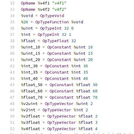
OpName
%
v4f1 
"v4f1"
OpName
%
v4f2 
"v4f2"
%
void
=
OpTypeVoid
%
26
=
OpTypeFunction
%
void
%
uint
=
OpTypeInt
32
0
%
int
=
OpTypeInt
32
1
%
float
=
OpTypeFloat
32
%
uint_10 
=
OpConstant
%
uint
10
%
uint_15 
=
OpConstant
%
uint
15
%
uint_20 
=
OpConstant
%
uint
20
%
int_30 
=
OpConstant
%
int
30
%
int_35 
=
OpConstant
%
int
35
%
int_40 
=
OpConstant
%
int
40
%
float_50 
=
OpConstant
%
float
50
%
float_60 
=
OpConstant
%
float
60
%
float_70 
=
OpConstant
%
float
70
%
v2uint 
=
OpTypeVector
%
uint
2
%
v2int 
=
OpTypeVector
%
int
2
%
v2float 
=
OpTypeVector
%
float
2
%
v3float 
=
OpTypeVector
%
float
3
%
v4float 
=
OpTypeVector
%
float
4