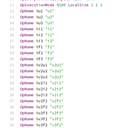
OpExecutionMode
%
100
LocalSize
1
1
1
OpName
%
u1 
"u1"
OpName
%
u2 
"u2"
OpName
%
u3 
"u3"
OpName
%
i1 
"i1"
OpName
%
i2 
"i2"
OpName
%
i3 
"i3"
OpName
%
f1 
"f1"
OpName
%
f2 
"f2"
OpName
%
f3 
"f3"
OpName
%
v2u1 
"v2u1"
OpName
%
v2u2 
"v2u2"
OpName
%
v2u3 
"v2u3"
OpName
%
v2i1 
"v2i1"
OpName
%
v2i2 
"v2i2"
OpName
%
v2i3 
"v2i3"
OpName
%
v2f1 
"v2f1"
OpName
%
v2f2 
"v2f2"
OpName
%
v2f3 
"v2f3"
OpName
%
v3f1 
"v3f1"
OpName
%
v3f2 
"v3f2"