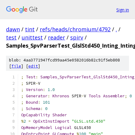
Sign in
dawn
/
tint
/
refs/heads/chromium/4792
/
.
/
test
/
unittest
/
reader
/
spirv
/
Samples_SpvParserTest_GlslStd450_Inting_Inti
blob: 4aa3771947fcd99aa45e0582016b82c91f5eb808
[
file
] [
edit
]
;
Test
:
Samples_SpvParserTest_GlslStd450_Inting
;
 SPIR
-
V
;
Version
:
1.0
;
Generator
:
Khronos
 SPIR
-
V 
Tools
Assembler
;
0
;
Bound
:
101
;
Schema
:
0
OpCapability
Shader
%
2
=
OpExtInstImport
"GLSL.std.450"
OpMemoryModel
Logical
 GLSL450
OpEntryPoint
GLCompute
%
100
"main"