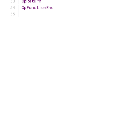
OpReturn
OpFunctionEnd