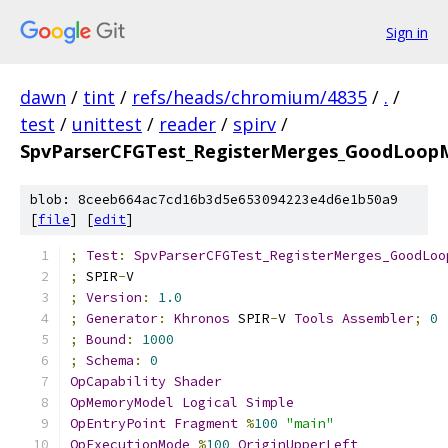
Sign in
dawn
/
tint
/
refs/heads/chromium/4835
/
.
/
test
/
unittest
/
reader
/
spirv
/
SpvParserCFGTest_RegisterMerges_GoodLoopM
blob: 8ceeb664ac7cd16b3d5e653094223e4d6e1b50a9
[
file
] [
edit
]
;
Test
:
SpvParserCFGTest_RegisterMerges_GoodLoo
;
 SPIR
-
V
;
Version
:
1.0
;
Generator
:
Khronos
 SPIR
-
V 
Tools
Assembler
;
0
;
Bound
:
1000
;
Schema
:
0
OpCapability
Shader
OpMemoryModel
Logical
Simple
OpEntryPoint
Fragment
%
100
"main"
OpExecutionMode
%
100
OriginUpperLeft