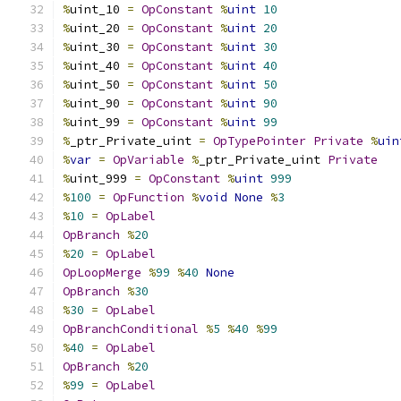
%
uint_10 
=
OpConstant
%
uint
10
%
uint_20 
=
OpConstant
%
uint
20
%
uint_30 
=
OpConstant
%
uint
30
%
uint_40 
=
OpConstant
%
uint
40
%
uint_50 
=
OpConstant
%
uint
50
%
uint_90 
=
OpConstant
%
uint
90
%
uint_99 
=
OpConstant
%
uint
99
%
_ptr_Private_uint 
=
OpTypePointer
Private
%
uin
%
var
=
OpVariable
%
_ptr_Private_uint 
Private
%
uint_999 
=
OpConstant
%
uint
999
%
100
=
OpFunction
%
void
None
%
3
%
10
=
OpLabel
OpBranch
%
20
%
20
=
OpLabel
OpLoopMerge
%
99
%
40
None
OpBranch
%
30
%
30
=
OpLabel
OpBranchConditional
%
5
%
40
%
99
%
40
=
OpLabel
OpBranch
%
20
%
99
=
OpLabel