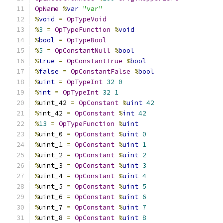
OpName
%
var
"var"
%
void
=
OpTypeVoid
%
3
=
OpTypeFunction
%
void
%
bool
=
OpTypeBool
%
5
=
OpConstantNull
%
bool
%
true
=
OpConstantTrue
%
bool
%
false
=
OpConstantFalse
%
bool
%
uint
=
OpTypeInt
32
0
%
int
=
OpTypeInt
32
1
%
uint_42 
=
OpConstant
%
uint
42
%
int_42 
=
OpConstant
%
int
42
%
13
=
OpTypeFunction
%
uint
%
uint_0 
=
OpConstant
%
uint
0
%
uint_1 
=
OpConstant
%
uint
1
%
uint_2 
=
OpConstant
%
uint
2
%
uint_3 
=
OpConstant
%
uint
3
%
uint_4 
=
OpConstant
%
uint
4
%
uint_5 
=
OpConstant
%
uint
5
%
uint_6 
=
OpConstant
%
uint
6
%
uint_7 
=
OpConstant
%
uint
7
%
uint_8 
=
OpConstant
%
uint
8