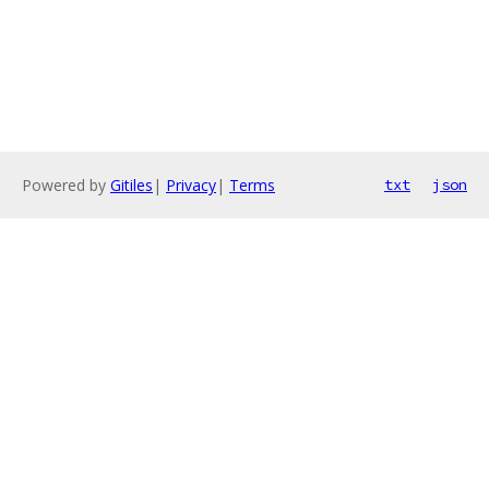
Powered by
Gitiles
|
Privacy
|
Terms
txt
json