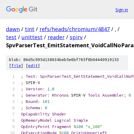
Sign in
dawn
/
tint
/
refs/heads/chromium/4847
/
.
/
test
/
unittest
/
reader
/
spirv
/
SpvParserTest_EmitStatement_VoidCallNoPar
blob: 86d5c995d138634beb5e6bf765f8b04440919153
[
file
] [
edit
]
;
Test
:
SpvParserTest_EmitStatement_VoidCallNoP
;
 SPIR
-
V
;
Version
:
1.0
;
Generator
:
Khronos
 SPIR
-
V 
Tools
Assembler
;
0
;
Bound
:
101
;
Schema
:
0
OpCapability
Shader
OpMemoryModel
Logical
Simple
OpEntryPoint
Fragment
%
100
"x_100"
OpExecutionMode
%
100
OriginUpperLeft