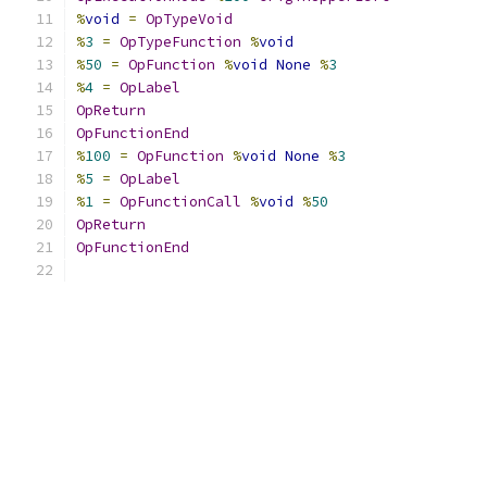
%
void
=
OpTypeVoid
%
3
=
OpTypeFunction
%
void
%
50
=
OpFunction
%
void
None
%
3
%
4
=
OpLabel
OpReturn
OpFunctionEnd
%
100
=
OpFunction
%
void
None
%
3
%
5
=
OpLabel
%
1
=
OpFunctionCall
%
void
%
50
OpReturn
OpFunctionEnd