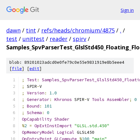
Sign in
dawn
/
tint
/
refs/heads/chromium/4875
/
.
/
test
/
unittest
/
reader
/
spirv
/
Samples_SpvParserTest_GlslStd450_Floating_Flo
blob: 89201023adcd0e0fe79c0e55e9831919e8b5eee4
[
file
] [
edit
]
;
Test
:
Samples_SpvParserTest_GlslStd450_Floati
;
 SPIR
-
V
;
Version
:
1.0
;
Generator
:
Khronos
 SPIR
-
V 
Tools
Assembler
;
0
;
Bound
:
101
;
Schema
:
0
OpCapability
Shader
%
2
=
OpExtInstImport
"GLSL.std.450"
OpMemoryModel
Logical
 GLSL450
OpEntryPoint
GLCompute
%
100
"main"