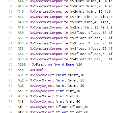
%
44
=
OpConstantComposite
%
v2uint 
%
uint_10 
%
uin
%
45
=
OpConstantComposite
%
v2uint 
%
uint_20 
%
uin
%
46
=
OpConstantComposite
%
v2uint 
%
uint_15 
%
uin
%
47
=
OpConstantComposite
%
v2int 
%
int_30 
%
int_4
%
48
=
OpConstantComposite
%
v2int 
%
int_40 
%
int_3
%
49
=
OpConstantComposite
%
v2int 
%
int_35 
%
int_3
%
50
=
OpConstantComposite
%
v2float 
%
float_50 
%
f
%
51
=
OpConstantComposite
%
v2float 
%
float_60 
%
f
%
52
=
OpConstantComposite
%
v2float 
%
float_70 
%
f
%
53
=
OpConstantComposite
%
v3float 
%
float_50 
%
f
%
54
=
OpConstantComposite
%
v3float 
%
float_60 
%
f
%
55
=
OpConstantComposite
%
v4float 
%
float_50 
%
f
%
100
=
OpFunction
%
void
None
%
26
%
56
=
OpLabel
%
u1 
=
OpCopyObject
%
uint
%
uint_10
%
u2 
=
OpCopyObject
%
uint
%
uint_15
%
u3 
=
OpCopyObject
%
uint
%
uint_20
%
i1 
=
OpCopyObject
%
int
%
int_30
%
i2 
=
OpCopyObject
%
int
%
int_35
%
i3 
=
OpCopyObject
%
int
%
int_40
%
f1 
=
OpCopyObject
%
float
%
float_50
%
f2 
=
OpCopyObject
%
float
%
float_60