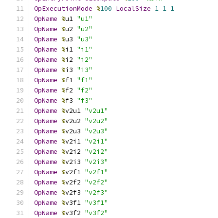
OpExecutionMode
%
100
LocalSize
1
1
1
OpName
%
u1 
"u1"
OpName
%
u2 
"u2"
OpName
%
u3 
"u3"
OpName
%
i1 
"i1"
OpName
%
i2 
"i2"
OpName
%
i3 
"i3"
OpName
%
f1 
"f1"
OpName
%
f2 
"f2"
OpName
%
f3 
"f3"
OpName
%
v2u1 
"v2u1"
OpName
%
v2u2 
"v2u2"
OpName
%
v2u3 
"v2u3"
OpName
%
v2i1 
"v2i1"
OpName
%
v2i2 
"v2i2"
OpName
%
v2i3 
"v2i3"
OpName
%
v2f1 
"v2f1"
OpName
%
v2f2 
"v2f2"
OpName
%
v2f3 
"v2f3"
OpName
%
v3f1 
"v3f1"
OpName
%
v3f2 
"v3f2"