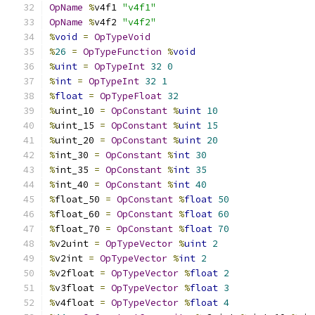
OpName
%
v4f1 
"v4f1"
OpName
%
v4f2 
"v4f2"
%
void
=
OpTypeVoid
%
26
=
OpTypeFunction
%
void
%
uint
=
OpTypeInt
32
0
%
int
=
OpTypeInt
32
1
%
float
=
OpTypeFloat
32
%
uint_10 
=
OpConstant
%
uint
10
%
uint_15 
=
OpConstant
%
uint
15
%
uint_20 
=
OpConstant
%
uint
20
%
int_30 
=
OpConstant
%
int
30
%
int_35 
=
OpConstant
%
int
35
%
int_40 
=
OpConstant
%
int
40
%
float_50 
=
OpConstant
%
float
50
%
float_60 
=
OpConstant
%
float
60
%
float_70 
=
OpConstant
%
float
70
%
v2uint 
=
OpTypeVector
%
uint
2
%
v2int 
=
OpTypeVector
%
int
2
%
v2float 
=
OpTypeVector
%
float
2
%
v3float 
=
OpTypeVector
%
float
3
%
v4float 
=
OpTypeVector
%
float
4