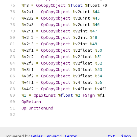
%
f3 
=
OpCopyObject
%
float
%
float_70
%
v2u1 
=
OpCopyObject
%
v2uint 
%
44
%
v2u2 
=
OpCopyObject
%
v2uint 
%
45
%
v2u3 
=
OpCopyObject
%
v2uint 
%
46
%
v2i1 
=
OpCopyObject
%
v2int 
%
47
%
v2i2 
=
OpCopyObject
%
v2int 
%
48
%
v2i3 
=
OpCopyObject
%
v2int 
%
49
%
v2f1 
=
OpCopyObject
%
v2float 
%
50
%
v2f2 
=
OpCopyObject
%
v2float 
%
51
%
v2f3 
=
OpCopyObject
%
v2float 
%
52
%
v3f1 
=
OpCopyObject
%
v3float 
%
53
%
v3f2 
=
OpCopyObject
%
v3float 
%
54
%
v4f1 
=
OpCopyObject
%
v4float 
%
55
%
v4f2 
=
OpCopyObject
%
v4float 
%
v4f1
%
1
=
OpExtInst
%
float
%
2
FSign
%
f1
OpReturn
OpFunctionEnd
Powered by
Gitiles
|
Privacy
|
Terms
txt
json