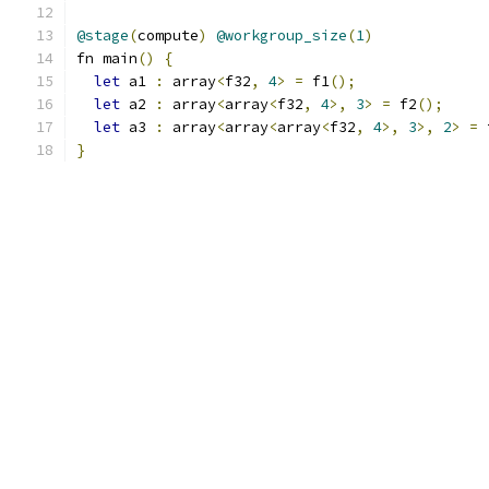
@stage
(
compute
)
@workgroup_size
(
1
)
fn main
()
{
let
 a1 
:
 array
<
f32
,
4
>
=
 f1
();
let
 a2 
:
 array
<
array
<
f32
,
4
>,
3
>
=
 f2
();
let
 a3 
:
 array
<
array
<
array
<
f32
,
4
>,
3
>,
2
>
=
 
}