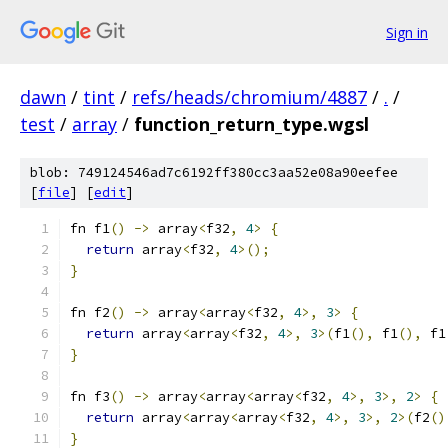
Sign in
dawn
/
tint
/
refs/heads/chromium/4887
/
.
/
test
/
array
/
function_return_type.wgsl
blob: 749124546ad7c6192ff380cc3aa52e08a90eefee
[
file
] [
edit
]
fn f1
()
->
 array
<
f32
,
4
>
{
return
 array
<
f32
,
4
>();
}
fn f2
()
->
 array
<
array
<
f32
,
4
>,
3
>
{
return
 array
<
array
<
f32
,
4
>,
3
>(
f1
(),
 f1
(),
 f1
}
fn f3
()
->
 array
<
array
<
array
<
f32
,
4
>,
3
>,
2
>
{
return
 array
<
array
<
array
<
f32
,
4
>,
3
>,
2
>(
f2
()
}