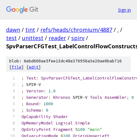
Sign in
dawn
/
tint
/
refs/heads/chromium/4887
/
.
/
test
/
unittest
/
reader
/
spirv
/
SpvParserCFGTest_LabelControlFlowConstructs
blob: 6ebd600ae5fee13dc48e376956a3e20ae0bab716
[
file
] [
edit
]
;
Test
:
SpvParserCFGTest_LabelControlFlowConstr
;
 SPIR
-
V
;
Version
:
1.0
;
Generator
:
Khronos
 SPIR
-
V 
Tools
Assembler
;
0
;
Bound
:
1000
;
Schema
:
0
OpCapability
Shader
OpMemoryModel
Logical
Simple
OpEntryPoint
Fragment
%
100
"main"
OpExecutionMode
%
100
OriginUpperLeft