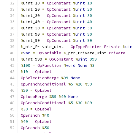
%
uint_10 
=
OpConstant
%
uint
10
%
uint_20 
=
OpConstant
%
uint
20
%
uint_30 
=
OpConstant
%
uint
30
%
uint_40 
=
OpConstant
%
uint
40
%
uint_50 
=
OpConstant
%
uint
50
%
uint_90 
=
OpConstant
%
uint
90
%
uint_99 
=
OpConstant
%
uint
99
%
_ptr_Private_uint 
=
OpTypePointer
Private
%
uin
%
var
=
OpVariable
%
_ptr_Private_uint 
Private
%
uint_999 
=
OpConstant
%
uint
999
%
100
=
OpFunction
%
void
None
%
3
%
10
=
OpLabel
OpSelectionMerge
%
99
None
OpBranchConditional
%
5
%
20
%
99
%
20
=
OpLabel
OpLoopMerge
%
89
%
40
None
OpBranchConditional
%
5
%
30
%
89
%
30
=
OpLabel
OpBranch
%
40
%
40
=
OpLabel
OpBranch
%
50