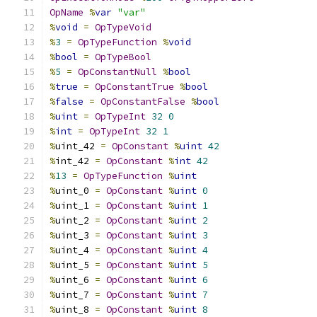
OpName
%
var
"var"
%
void
=
OpTypeVoid
%
3
=
OpTypeFunction
%
void
%
bool
=
OpTypeBool
%
5
=
OpConstantNull
%
bool
%
true
=
OpConstantTrue
%
bool
%
false
=
OpConstantFalse
%
bool
%
uint
=
OpTypeInt
32
0
%
int
=
OpTypeInt
32
1
%
uint_42 
=
OpConstant
%
uint
42
%
int_42 
=
OpConstant
%
int
42
%
13
=
OpTypeFunction
%
uint
%
uint_0 
=
OpConstant
%
uint
0
%
uint_1 
=
OpConstant
%
uint
1
%
uint_2 
=
OpConstant
%
uint
2
%
uint_3 
=
OpConstant
%
uint
3
%
uint_4 
=
OpConstant
%
uint
4
%
uint_5 
=
OpConstant
%
uint
5
%
uint_6 
=
OpConstant
%
uint
6
%
uint_7 
=
OpConstant
%
uint
7
%
uint_8 
=
OpConstant
%
uint
8