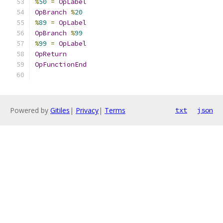
%
50
=
OpLabel
OpBranch
%
20
%
89
=
OpLabel
OpBranch
%
99
%
99
=
OpLabel
OpReturn
OpFunctionEnd
Powered by
Gitiles
|
Privacy
|
Terms
txt
json