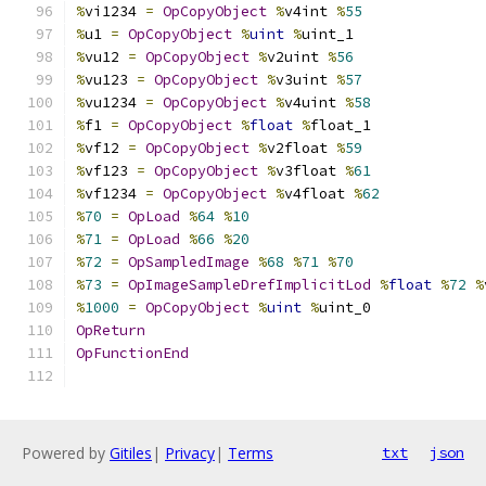
%
vi1234 
=
OpCopyObject
%
v4int 
%
55
%
u1 
=
OpCopyObject
%
uint
%
uint_1
%
vu12 
=
OpCopyObject
%
v2uint 
%
56
%
vu123 
=
OpCopyObject
%
v3uint 
%
57
%
vu1234 
=
OpCopyObject
%
v4uint 
%
58
%
f1 
=
OpCopyObject
%
float
%
float_1
%
vf12 
=
OpCopyObject
%
v2float 
%
59
%
vf123 
=
OpCopyObject
%
v3float 
%
61
%
vf1234 
=
OpCopyObject
%
v4float 
%
62
%
70
=
OpLoad
%
64
%
10
%
71
=
OpLoad
%
66
%
20
%
72
=
OpSampledImage
%
68
%
71
%
70
%
73
=
OpImageSampleDrefImplicitLod
%
float
%
72
%
%
1000
=
OpCopyObject
%
uint
%
uint_0
OpReturn
OpFunctionEnd
Powered by
Gitiles
|
Privacy
|
Terms
txt
json