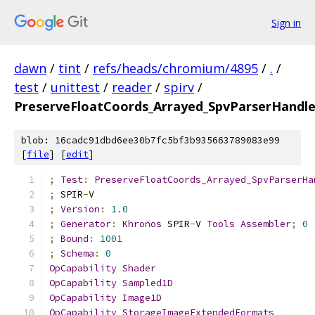
Sign in
dawn
/
tint
/
refs/heads/chromium/4895
/
.
/
test
/
unittest
/
reader
/
spirv
/
PreserveFloatCoords_Arrayed_SpvParserHand
blob: 16cadc91dbd6ee30b7fc5bf3b935663789083e99
[
file
] [
edit
]
;
Test
:
PreserveFloatCoords_Arrayed_SpvParserHa
;
 SPIR
-
V
;
Version
:
1.0
;
Generator
:
Khronos
 SPIR
-
V 
Tools
Assembler
;
0
;
Bound
:
1001
;
Schema
:
0
OpCapability
Shader
OpCapability
Sampled1D
OpCapability
Image1D
OpCapability
StorageImageExtendedFormats