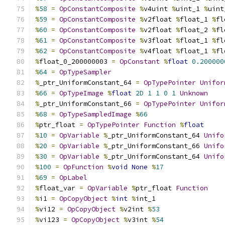
%
58
=
OpConstantComposite
%
v4uint 
%
uint_1 
%
uint
%
59
=
OpConstantComposite
%
v2float 
%
float_1 
%
fl
%
60
=
OpConstantComposite
%
v2float 
%
float_2 
%
fl
%
61
=
OpConstantComposite
%
v3float 
%
float_1 
%
fl
%
62
=
OpConstantComposite
%
v4float 
%
float_1 
%
fl
%
float_0_200000003 
=
OpConstant
%
float
0.200000
%
64
=
OpTypeSampler
%
_ptr_UniformConstant_64 
=
OpTypePointer
Unifor
%
66
=
OpTypeImage
%
float
2D
1
1
0
1
Unknown
%
_ptr_UniformConstant_66 
=
OpTypePointer
Unifor
%
68
=
OpTypeSampledImage
%
66
%
ptr_float 
=
OpTypePointer
Function
%
float
%
10
=
OpVariable
%
_ptr_UniformConstant_64 
Unifo
%
20
=
OpVariable
%
_ptr_UniformConstant_66 
Unifo
%
30
=
OpVariable
%
_ptr_UniformConstant_64 
Unifo
%
100
=
OpFunction
%
void
None
%
17
%
69
=
OpLabel
%
float_var 
=
OpVariable
%
ptr_float 
Function
%
i1 
=
OpCopyObject
%
int
%
int_1
%
vi12 
=
OpCopyObject
%
v2int 
%
53
%
vi123 
=
OpCopyObject
%
v3int 
%
54