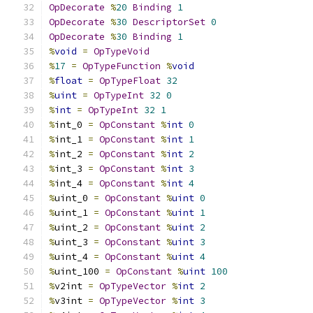
OpDecorate
%
20
Binding
1
OpDecorate
%
30
DescriptorSet
0
OpDecorate
%
30
Binding
1
%
void
=
OpTypeVoid
%
17
=
OpTypeFunction
%
void
%
float
=
OpTypeFloat
32
%
uint
=
OpTypeInt
32
0
%
int
=
OpTypeInt
32
1
%
int_0 
=
OpConstant
%
int
0
%
int_1 
=
OpConstant
%
int
1
%
int_2 
=
OpConstant
%
int
2
%
int_3 
=
OpConstant
%
int
3
%
int_4 
=
OpConstant
%
int
4
%
uint_0 
=
OpConstant
%
uint
0
%
uint_1 
=
OpConstant
%
uint
1
%
uint_2 
=
OpConstant
%
uint
2
%
uint_3 
=
OpConstant
%
uint
3
%
uint_4 
=
OpConstant
%
uint
4
%
uint_100 
=
OpConstant
%
uint
100
%
v2int 
=
OpTypeVector
%
int
2
%
v3int 
=
OpTypeVector
%
int
3