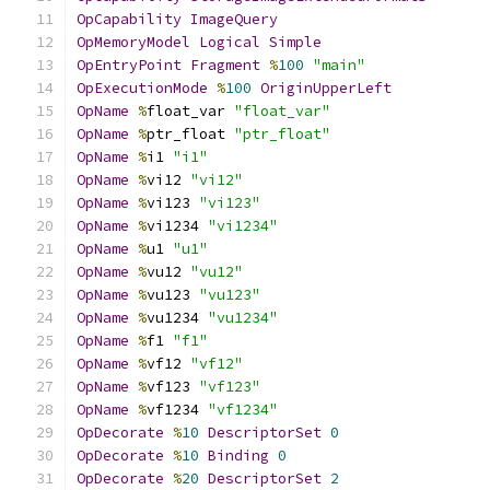
OpCapability
ImageQuery
OpMemoryModel
Logical
Simple
OpEntryPoint
Fragment
%
100
"main"
OpExecutionMode
%
100
OriginUpperLeft
OpName
%
float_var 
"float_var"
OpName
%
ptr_float 
"ptr_float"
OpName
%
i1 
"i1"
OpName
%
vi12 
"vi12"
OpName
%
vi123 
"vi123"
OpName
%
vi1234 
"vi1234"
OpName
%
u1 
"u1"
OpName
%
vu12 
"vu12"
OpName
%
vu123 
"vu123"
OpName
%
vu1234 
"vu1234"
OpName
%
f1 
"f1"
OpName
%
vf12 
"vf12"
OpName
%
vf123 
"vf123"
OpName
%
vf1234 
"vf1234"
OpDecorate
%
10
DescriptorSet
0
OpDecorate
%
10
Binding
0
OpDecorate
%
20
DescriptorSet
2