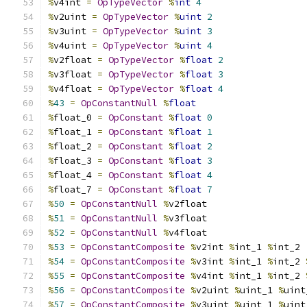
%
v4int 
=
OpTypeVector
%
int
4
%
v2uint 
=
OpTypeVector
%
uint
2
%
v3uint 
=
OpTypeVector
%
uint
3
%
v4uint 
=
OpTypeVector
%
uint
4
%
v2float 
=
OpTypeVector
%
float
2
%
v3float 
=
OpTypeVector
%
float
3
%
v4float 
=
OpTypeVector
%
float
4
%
43
=
OpConstantNull
%
float
%
float_0 
=
OpConstant
%
float
0
%
float_1 
=
OpConstant
%
float
1
%
float_2 
=
OpConstant
%
float
2
%
float_3 
=
OpConstant
%
float
3
%
float_4 
=
OpConstant
%
float
4
%
float_7 
=
OpConstant
%
float
7
%
50
=
OpConstantNull
%
v2float
%
51
=
OpConstantNull
%
v3float
%
52
=
OpConstantNull
%
v4float
%
53
=
OpConstantComposite
%
v2int 
%
int_1 
%
int_2
%
54
=
OpConstantComposite
%
v3int 
%
int_1 
%
int_2 
%
55
=
OpConstantComposite
%
v4int 
%
int_1 
%
int_2 
%
56
=
OpConstantComposite
%
v2uint 
%
uint_1 
%
uint
%
57
=
OpConstantComposite
%
v3uint 
%
uint_1 
%
uint