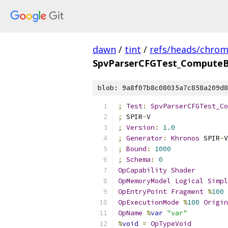
dawn
/
tint
/
refs/heads/chro
SpvParserCFGTest_ComputeB
blob: 9a8f07b8c08035a7c858a209d8
;
Test
:
SpvParserCFGTest_Co
;
 SPIR
-
V
;
Version
:
1.0
;
Generator
:
Khronos
 SPIR
-
V
;
Bound
:
1000
;
Schema
:
0
OpCapability
Shader
OpMemoryModel
Logical
Simpl
OpEntryPoint
Fragment
%
100
OpExecutionMode
%
100
Origin
OpName
%
var
"var"
%
void
=
OpTypeVoid