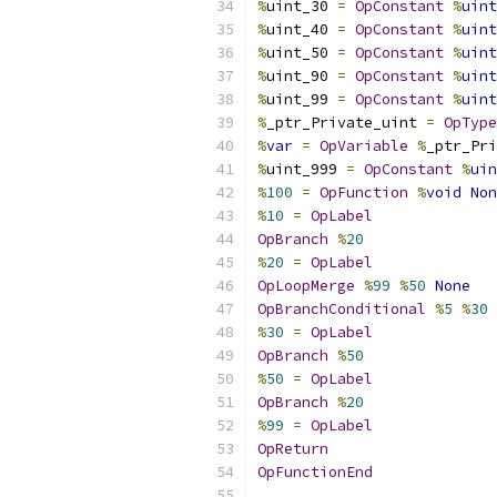
%
uint_30 
=
OpConstant
%
uint
%
uint_40 
=
OpConstant
%
uint
%
uint_50 
=
OpConstant
%
uint
%
uint_90 
=
OpConstant
%
uint
%
uint_99 
=
OpConstant
%
uint
%
_ptr_Private_uint 
=
OpType
%
var
=
OpVariable
%
_ptr_Pri
%
uint_999 
=
OpConstant
%
uin
%
100
=
OpFunction
%
void
Non
%
10
=
OpLabel
OpBranch
%
20
%
20
=
OpLabel
OpLoopMerge
%
99
%
50
None
OpBranchConditional
%
5
%
30
%
30
=
OpLabel
OpBranch
%
50
%
50
=
OpLabel
OpBranch
%
20
%
99
=
OpLabel
OpReturn
OpFunctionEnd