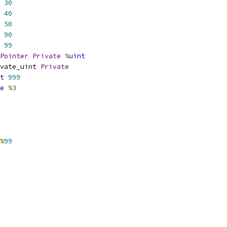
30
40
50
90
99
Pointer
Private
%
uint
vate_uint 
Private
t
999
e
%
3
%
99