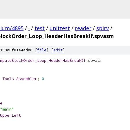
mium/4895
/
.
/
test
/
unittest
/
reader
/
spirv
/
lockOrder_Loop_HeaderHasBreakIf.spvasm
390a8f01e4ada6 [
file
] [
edit
]
mputeBlockOrder_Loop_HeaderHasBreakIf
.
spvasm
 
Tools
Assembler
;
0
e
"main"
UpperLeft