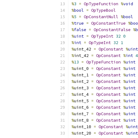
%
3
=
OpTypeFunction
%
void
%
bool
=
OpTypeBool
%
5
=
OpConstantNull
%
bool
%
true
=
OpConstantTrue
%
boo
%
false
=
OpConstantFalse
%
b
%
uint
=
OpTypeInt
32
0
%
int
=
OpTypeInt
32
1
%
uint_42 
=
OpConstant
%
uint
%
int_42 
=
OpConstant
%
int
4
%
13
=
OpTypeFunction
%
uint
%
uint_0 
=
OpConstant
%
uint
%
uint_1 
=
OpConstant
%
uint
%
uint_2 
=
OpConstant
%
uint
%
uint_3 
=
OpConstant
%
uint
%
uint_4 
=
OpConstant
%
uint
%
uint_5 
=
OpConstant
%
uint
%
uint_6 
=
OpConstant
%
uint
%
uint_7 
=
OpConstant
%
uint
%
uint_8 
=
OpConstant
%
uint
%
uint_10 
=
OpConstant
%
uint
%
uint_20 
=
OpConstant
%
uint