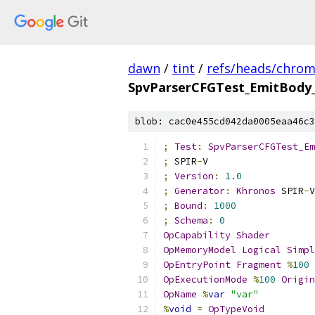
dawn
/
tint
/
refs/heads/chro
SpvParserCFGTest_EmitBody
blob: cac0e455cd042da0005eaa46c3
;
Test
:
SpvParserCFGTest_Em
;
 SPIR
-
V
;
Version
:
1.0
;
Generator
:
Khronos
 SPIR
-
V
;
Bound
:
1000
;
Schema
:
0
OpCapability
Shader
OpMemoryModel
Logical
Simpl
OpEntryPoint
Fragment
%
100
OpExecutionMode
%
100
Origin
OpName
%
var
"var"
%
void
=
OpTypeVoid