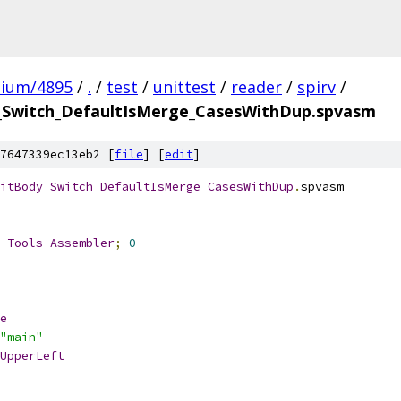
mium/4895
/
.
/
test
/
unittest
/
reader
/
spirv
/
_Switch_DefaultIsMerge_CasesWithDup.spvasm
7647339ec13eb2 [
file
] [
edit
]
itBody_Switch_DefaultIsMerge_CasesWithDup
.
spvasm
 
Tools
Assembler
;
0
e
"main"
UpperLeft