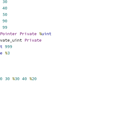
30
40
50
90
99
Pointer
Private
%
uint
vate_uint 
Private
t
999
e
%
3
0
30
%
30
40
%
20