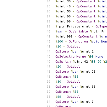
%
uint_30 
=
OpConstant
%
uint
%
uint_40 
=
OpConstant
%
uint
%
uint_50 
=
OpConstant
%
uint
%
uint_90 
=
OpConstant
%
uint
%
uint_99 
=
OpConstant
%
uint
%
_ptr_Private_uint 
=
OpType
%
var
=
OpVariable
%
_ptr_Pri
%
uint_999 
=
OpConstant
%
uin
%
100
=
OpFunction
%
void
Non
%
10
=
OpLabel
OpStore
%
var
%
uint_1
OpSelectionMerge
%
99
None
OpSwitch
%
uint_42 
%
99
20
%
2
%
20
=
OpLabel
OpStore
%
var
%
uint_20
OpBranch
%
99
%
30
=
OpLabel
OpStore
%
var
%
uint_30
OpBranch
%
99
%
99
=
OpLabel
OpStore
%
var
%
uint_7
OpReturn