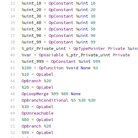
%
uint_10 
=
OpConstant
%
uint
10
%
uint_20 
=
OpConstant
%
uint
20
%
uint_30 
=
OpConstant
%
uint
30
%
uint_40 
=
OpConstant
%
uint
40
%
uint_50 
=
OpConstant
%
uint
50
%
uint_90 
=
OpConstant
%
uint
90
%
uint_99 
=
OpConstant
%
uint
99
%
_ptr_Private_uint 
=
OpTypePointer
Private
%
uin
%
var
=
OpVariable
%
_ptr_Private_uint 
Private
%
uint_999 
=
OpConstant
%
uint
999
%
100
=
OpFunction
%
void
None
%
3
%
10
=
OpLabel
OpBranch
%
20
%
20
=
OpLabel
OpLoopMerge
%
99
%
80
None
OpBranchConditional
%
5
%
30
%
30
%
30
=
OpLabel
OpUnreachable
%
80
=
OpLabel
OpBranch
%
20
%
99
=
OpLabel