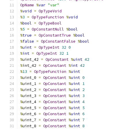
OpName
%
var
"var"
%
void
=
OpTypeVoid
%
3
=
OpTypeFunction
%
void
%
bool
=
OpTypeBool
%
5
=
OpConstantNull
%
bool
%
true
=
OpConstantTrue
%
bool
%
false
=
OpConstantFalse
%
bool
%
uint
=
OpTypeInt
32
0
%
int
=
OpTypeInt
32
1
%
uint_42 
=
OpConstant
%
uint
42
%
int_42 
=
OpConstant
%
int
42
%
13
=
OpTypeFunction
%
uint
%
uint_0 
=
OpConstant
%
uint
0
%
uint_1 
=
OpConstant
%
uint
1
%
uint_2 
=
OpConstant
%
uint
2
%
uint_3 
=
OpConstant
%
uint
3
%
uint_4 
=
OpConstant
%
uint
4
%
uint_5 
=
OpConstant
%
uint
5
%
uint_6 
=
OpConstant
%
uint
6
%
uint_7 
=
OpConstant
%
uint
7
%
uint_8 
=
OpConstant
%
uint
8