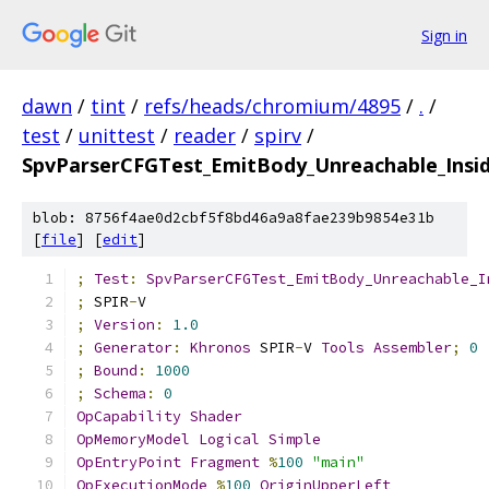
Sign in
dawn
/
tint
/
refs/heads/chromium/4895
/
.
/
test
/
unittest
/
reader
/
spirv
/
SpvParserCFGTest_EmitBody_Unreachable_Insi
blob: 8756f4ae0d2cbf5f8bd46a9a8fae239b9854e31b
[
file
] [
edit
]
;
Test
:
SpvParserCFGTest_EmitBody_Unreachable_I
;
 SPIR
-
V
;
Version
:
1.0
;
Generator
:
Khronos
 SPIR
-
V 
Tools
Assembler
;
0
;
Bound
:
1000
;
Schema
:
0
OpCapability
Shader
OpMemoryModel
Logical
Simple
OpEntryPoint
Fragment
%
100
"main"
OpExecutionMode
%
100
OriginUpperLeft