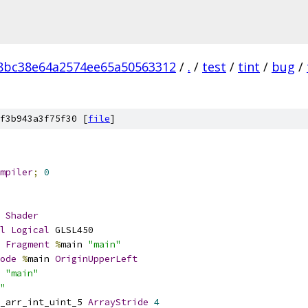
8bc38e64a2574ee65a50563312
/
.
/
test
/
tint
/
bug
/
f3b943a3f75f30 [
file
]
mpiler
;
0
Shader
l
Logical
 GLSL450
Fragment
%
main 
"main"
ode
%
main 
OriginUpperLeft
 
"main"
"
_arr_int_uint_5 
ArrayStride
4