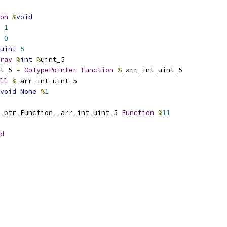
on
%
void
1
0
uint
5
ray
%
int
%
uint_5
t_5 
=
OpTypePointer
Function
%
_arr_int_uint_5
ll
%
_arr_int_uint_5
void
None
%
1
_ptr_Function__arr_int_uint_5 
Function
%
11
d