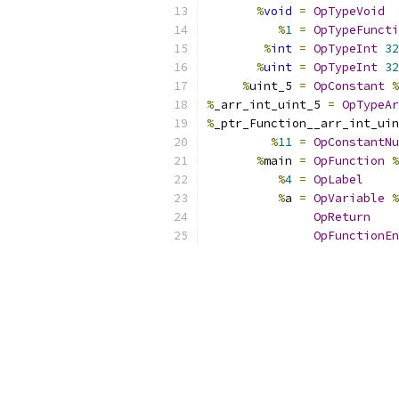
%
void
=
OpTypeVoid
%
1
=
OpTypeFuncti
%
int
=
OpTypeInt
32
%
uint
=
OpTypeInt
32
%
uint_5 
=
OpConstant
%
%
_arr_int_uint_5 
=
OpTypeAr
%
_ptr_Function__arr_int_uin
%
11
=
OpConstantNu
%
main 
=
OpFunction
%
%
4
=
OpLabel
%
a 
=
OpVariable
%
OpReturn
OpFunctionEn