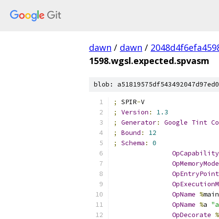
dawn
/
dawn
/
2048d4f6efa459
1598.wgsl.expected.spvasm
blob: a51819575df543492047d97ed0
;
 SPIR
-
V
;
Version
:
1.3
;
Generator
:
Google
Tint
Co
;
Bound
:
12
;
Schema
:
0
OpCapability
OpMemoryMode
OpEntryPoint
OpExecutionM
OpName
%
main
OpName
%
a 
"a
OpDecorate
%