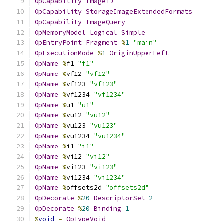
OpCapability
Image1D
OpCapability
StorageImageExtendedFormats
OpCapability
ImageQuery
OpMemoryModel
Logical
Simple
OpEntryPoint
Fragment
%
1
"main"
OpExecutionMode
%
1
OriginUpperLeft
OpName
%
f1 
"f1"
OpName
%
vf12 
"vf12"
OpName
%
vf123 
"vf123"
OpName
%
vf1234 
"vf1234"
OpName
%
u1 
"u1"
OpName
%
vu12 
"vu12"
OpName
%
vu123 
"vu123"
OpName
%
vu1234 
"vu1234"
OpName
%
i1 
"i1"
OpName
%
vi12 
"vi12"
OpName
%
vi123 
"vi123"
OpName
%
vi1234 
"vi1234"
OpName
%
offsets2d 
"offsets2d"
OpDecorate
%
20
DescriptorSet
2
OpDecorate
%
20
Binding
1
%
void
=
OpTypeVoid