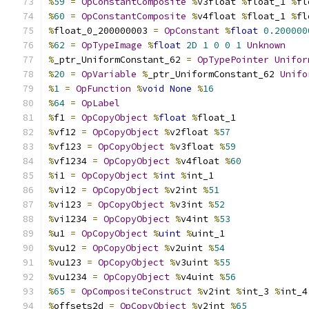
%
59
=
OpConstantComposite
%
v3float 
%
float_1 
%
fl
%
60
=
OpConstantComposite
%
v4float 
%
float_1 
%
fl
%
float_0_200000003 
=
OpConstant
%
float
0.200000
%
62
=
OpTypeImage
%
float
2D
1
0
0
1
Unknown
%
_ptr_UniformConstant_62 
=
OpTypePointer
Unifor
%
20
=
OpVariable
%
_ptr_UniformConstant_62 
Unifo
%
1
=
OpFunction
%
void
None
%
16
%
64
=
OpLabel
%
f1 
=
OpCopyObject
%
float
%
float_1
%
vf12 
=
OpCopyObject
%
v2float 
%
57
%
vf123 
=
OpCopyObject
%
v3float 
%
59
%
vf1234 
=
OpCopyObject
%
v4float 
%
60
%
i1 
=
OpCopyObject
%
int
%
int_1
%
vi12 
=
OpCopyObject
%
v2int 
%
51
%
vi123 
=
OpCopyObject
%
v3int 
%
52
%
vi1234 
=
OpCopyObject
%
v4int 
%
53
%
u1 
=
OpCopyObject
%
uint
%
uint_1
%
vu12 
=
OpCopyObject
%
v2uint 
%
54
%
vu123 
=
OpCopyObject
%
v3uint 
%
55
%
vu1234 
=
OpCopyObject
%
v4uint 
%
56
%
65
=
OpCompositeConstruct
%
v2int 
%
int_3 
%
int_4
%
offsets2d 
=
OpCopyObject
%
v2int 
%
65