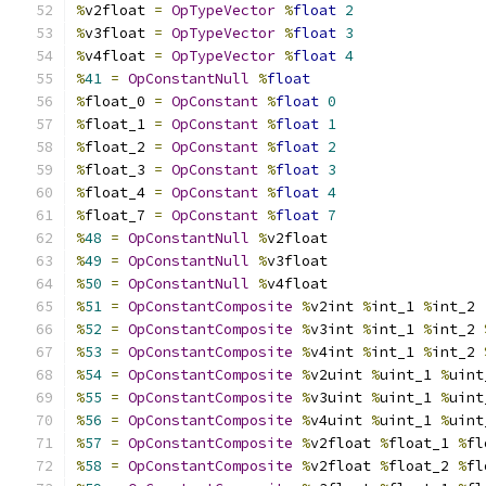
%
v2float 
=
OpTypeVector
%
float
2
%
v3float 
=
OpTypeVector
%
float
3
%
v4float 
=
OpTypeVector
%
float
4
%
41
=
OpConstantNull
%
float
%
float_0 
=
OpConstant
%
float
0
%
float_1 
=
OpConstant
%
float
1
%
float_2 
=
OpConstant
%
float
2
%
float_3 
=
OpConstant
%
float
3
%
float_4 
=
OpConstant
%
float
4
%
float_7 
=
OpConstant
%
float
7
%
48
=
OpConstantNull
%
v2float
%
49
=
OpConstantNull
%
v3float
%
50
=
OpConstantNull
%
v4float
%
51
=
OpConstantComposite
%
v2int 
%
int_1 
%
int_2
%
52
=
OpConstantComposite
%
v3int 
%
int_1 
%
int_2 
%
53
=
OpConstantComposite
%
v4int 
%
int_1 
%
int_2 
%
54
=
OpConstantComposite
%
v2uint 
%
uint_1 
%
uint
%
55
=
OpConstantComposite
%
v3uint 
%
uint_1 
%
uint
%
56
=
OpConstantComposite
%
v4uint 
%
uint_1 
%
uint
%
57
=
OpConstantComposite
%
v2float 
%
float_1 
%
fl
%
58
=
OpConstantComposite
%
v2float 
%
float_2 
%
fl