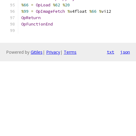
%
66
=
OpLoad
%
62
%
20
%
99
=
OpImageFetch
%
v4float 
%
66
%
vi12
OpReturn
OpFunctionEnd
Powered by
Gitiles
|
Privacy
|
Terms
txt
json