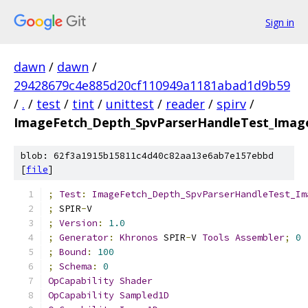
Sign in
dawn
/
dawn
/
29428679c4e885d20cf110949a1181abad1d9b59
/
.
/
test
/
tint
/
unittest
/
reader
/
spirv
/
ImageFetch_Depth_SpvParserHandleTest_Image
blob: 62f3a1915b15811c4d40c82aa13e6ab7e157ebbd
[
file
]
;
Test
:
ImageFetch_Depth_SpvParserHandleTest_Im
;
 SPIR
-
V
;
Version
:
1.0
;
Generator
:
Khronos
 SPIR
-
V 
Tools
Assembler
;
0
;
Bound
:
100
;
Schema
:
0
OpCapability
Shader
OpCapability
Sampled1D