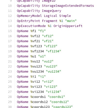
OpCapability
Image1D
OpCapability
StorageImageExtendedFormats
OpCapability
ImageQuery
OpMemoryModel
Logical
Simple
OpEntryPoint
Fragment
%
1
"main"
OpExecutionMode
%
1
OriginUpperLeft
OpName
%
f1 
"f1"
OpName
%
vf12 
"vf12"
OpName
%
vf21 
"vf21"
OpName
%
vf123 
"vf123"
OpName
%
vf1234 
"vf1234"
OpName
%
u1 
"u1"
OpName
%
vu12 
"vu12"
OpName
%
vu123 
"vu123"
OpName
%
vu1234 
"vu1234"
OpName
%
i1 
"i1"
OpName
%
vi12 
"vi12"
OpName
%
vi123 
"vi123"
OpName
%
vi1234 
"vi1234"
OpName
%
coords1 
"coords1"
OpName
%
coords12 
"coords12"
OpName
%
coords123 
"coords123"