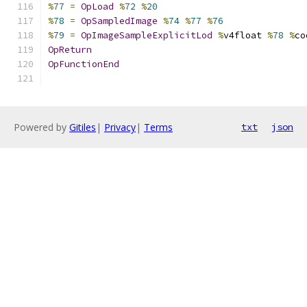
%
77
=
OpLoad
%
72
%
20
%
78
=
OpSampledImage
%
74
%
77
%
76
%
79
=
OpImageSampleExplicitLod
%
v4float 
%
78
%
co
OpReturn
OpFunctionEnd
Powered by
Gitiles
|
Privacy
|
Terms
txt
json