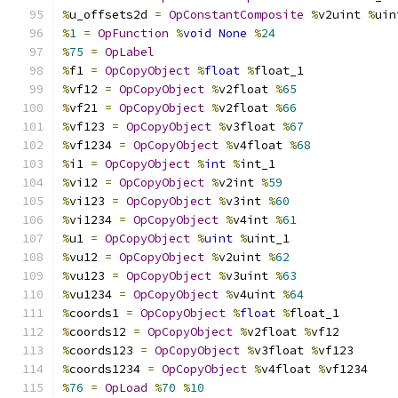
%
u_offsets2d 
=
OpConstantComposite
%
v2uint 
%
uin
%
1
=
OpFunction
%
void
None
%
24
%
75
=
OpLabel
%
f1 
=
OpCopyObject
%
float
%
float_1
%
vf12 
=
OpCopyObject
%
v2float 
%
65
%
vf21 
=
OpCopyObject
%
v2float 
%
66
%
vf123 
=
OpCopyObject
%
v3float 
%
67
%
vf1234 
=
OpCopyObject
%
v4float 
%
68
%
i1 
=
OpCopyObject
%
int
%
int_1
%
vi12 
=
OpCopyObject
%
v2int 
%
59
%
vi123 
=
OpCopyObject
%
v3int 
%
60
%
vi1234 
=
OpCopyObject
%
v4int 
%
61
%
u1 
=
OpCopyObject
%
uint
%
uint_1
%
vu12 
=
OpCopyObject
%
v2uint 
%
62
%
vu123 
=
OpCopyObject
%
v3uint 
%
63
%
vu1234 
=
OpCopyObject
%
v4uint 
%
64
%
coords1 
=
OpCopyObject
%
float
%
float_1
%
coords12 
=
OpCopyObject
%
v2float 
%
vf12
%
coords123 
=
OpCopyObject
%
v3float 
%
vf123
%
coords1234 
=
OpCopyObject
%
v4float 
%
vf1234
%
76
=
OpLoad
%
70
%
10