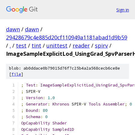
Sign in
dawn
/
dawn
/
29428679c4e885d20cf110949a1181abad1d9b59
/
.
/
test
/
tint
/
unittest
/
reader
/
spirv
/
ImageSampleExplicitLod_UsingGrad_SpvParser
blob: ab0ddace0b79015d76f7c25b4a2a568cecb6ce8e
[
file
]
;
Test
:
ImageSampleExplicitLod_UsingGrad_SpvPar
;
 SPIR
-
V
;
Version
:
1.0
;
Generator
:
Khronos
 SPIR
-
V 
Tools
Assembler
;
0
;
Bound
:
80
;
Schema
:
0
OpCapability
Shader
OpCapability
Sampled1D