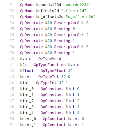
OpName
%
coords1234 
"coords1234"
OpName
%
offsets2d 
"offsets2d"
OpName
%
u_offsets2d 
"u_offsets2d"
OpDecorate
%
10
DescriptorSet
0
OpDecorate
%
10
Binding
0
OpDecorate
%
20
DescriptorSet
2
OpDecorate
%
20
Binding
1
OpDecorate
%
30
DescriptorSet
0
OpDecorate
%
30
Binding
1
%
void
=
OpTypeVoid
%
24
=
OpTypeFunction
%
void
%
float
=
OpTypeFloat
32
%
uint
=
OpTypeInt
32
0
%
int
=
OpTypeInt
32
1
%
int_0 
=
OpConstant
%
int
0
%
int_1 
=
OpConstant
%
int
1
%
int_2 
=
OpConstant
%
int
2
%
int_3 
=
OpConstant
%
int
3
%
int_4 
=
OpConstant
%
int
4
%
uint_0 
=
OpConstant
%
uint
0
%
uint_1 
=
OpConstant
%
uint
1