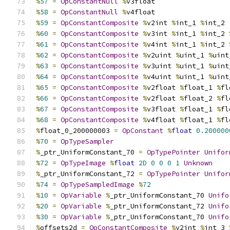
%
57
=
OpConstantNull
%
v3float
%
58
=
OpConstantNull
%
v4float
%
59
=
OpConstantComposite
%
v2int 
%
int_1 
%
int_2
%
60
=
OpConstantComposite
%
v3int 
%
int_1 
%
int_2 
%
61
=
OpConstantComposite
%
v4int 
%
int_1 
%
int_2 
%
62
=
OpConstantComposite
%
v2uint 
%
uint_1 
%
uint
%
63
=
OpConstantComposite
%
v3uint 
%
uint_1 
%
uint
%
64
=
OpConstantComposite
%
v4uint 
%
uint_1 
%
uint
%
65
=
OpConstantComposite
%
v2float 
%
float_1 
%
fl
%
66
=
OpConstantComposite
%
v2float 
%
float_2 
%
fl
%
67
=
OpConstantComposite
%
v3float 
%
float_1 
%
fl
%
68
=
OpConstantComposite
%
v4float 
%
float_1 
%
fl
%
float_0_200000003 
=
OpConstant
%
float
0.200000
%
70
=
OpTypeSampler
%
_ptr_UniformConstant_70 
=
OpTypePointer
Unifor
%
72
=
OpTypeImage
%
float
2D
0
0
0
1
Unknown
%
_ptr_UniformConstant_72 
=
OpTypePointer
Unifor
%
74
=
OpTypeSampledImage
%
72
%
10
=
OpVariable
%
_ptr_UniformConstant_70 
Unifo
%
20
=
OpVariable
%
_ptr_UniformConstant_72 
Unifo
%
30
=
OpVariable
%
_ptr_UniformConstant_70 
Unifo
%
offsets2d 
=
OpConstantComposite
%
v2int 
%
int_3 