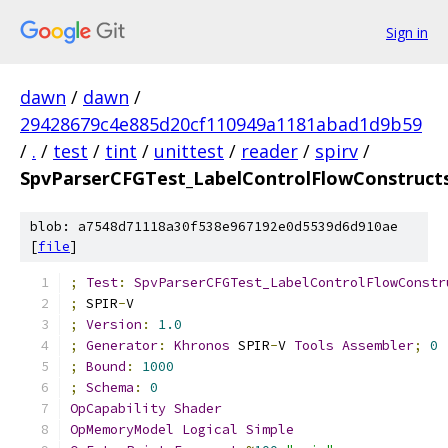
Sign in
dawn
/
dawn
/
29428679c4e885d20cf110949a1181abad1d9b59
/
.
/
test
/
tint
/
unittest
/
reader
/
spirv
/
SpvParserCFGTest_LabelControlFlowConstruct
blob: a7548d71118a30f538e967192e0d5539d6d910ae
[
file
]
;
Test
:
SpvParserCFGTest_LabelControlFlowConstr
;
 SPIR
-
V
;
Version
:
1.0
;
Generator
:
Khronos
 SPIR
-
V 
Tools
Assembler
;
0
;
Bound
:
1000
;
Schema
:
0
OpCapability
Shader
OpMemoryModel
Logical
Simple