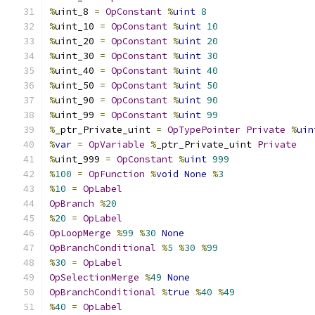
%
uint_8 
=
OpConstant
%
uint
8
%
uint_10 
=
OpConstant
%
uint
10
%
uint_20 
=
OpConstant
%
uint
20
%
uint_30 
=
OpConstant
%
uint
30
%
uint_40 
=
OpConstant
%
uint
40
%
uint_50 
=
OpConstant
%
uint
50
%
uint_90 
=
OpConstant
%
uint
90
%
uint_99 
=
OpConstant
%
uint
99
%
_ptr_Private_uint 
=
OpTypePointer
Private
%
uin
%
var
=
OpVariable
%
_ptr_Private_uint 
Private
%
uint_999 
=
OpConstant
%
uint
999
%
100
=
OpFunction
%
void
None
%
3
%
10
=
OpLabel
OpBranch
%
20
%
20
=
OpLabel
OpLoopMerge
%
99
%
30
None
OpBranchConditional
%
5
%
30
%
99
%
30
=
OpLabel
OpSelectionMerge
%
49
None
OpBranchConditional
%
true
%
40
%
49
%
40
=
OpLabel