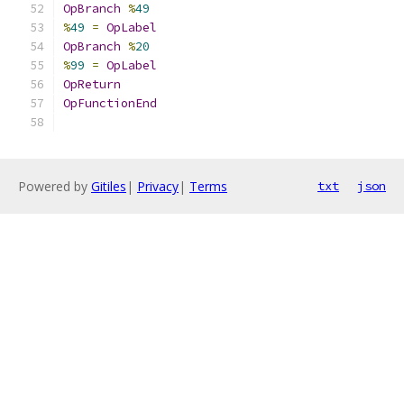
OpBranch
%
49
%
49
=
OpLabel
OpBranch
%
20
%
99
=
OpLabel
OpReturn
OpFunctionEnd
Powered by
Gitiles
|
Privacy
|
Terms
txt
json