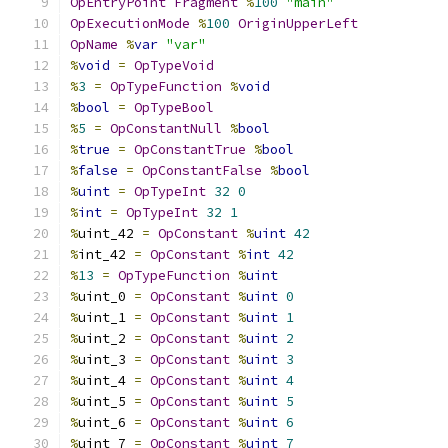
OpEntryPoint
Fragment
%
100
"main"
OpExecutionMode
%
100
OriginUpperLeft
OpName
%
var
"var"
%
void
=
OpTypeVoid
%
3
=
OpTypeFunction
%
void
%
bool
=
OpTypeBool
%
5
=
OpConstantNull
%
bool
%
true
=
OpConstantTrue
%
bool
%
false
=
OpConstantFalse
%
bool
%
uint
=
OpTypeInt
32
0
%
int
=
OpTypeInt
32
1
%
uint_42 
=
OpConstant
%
uint
42
%
int_42 
=
OpConstant
%
int
42
%
13
=
OpTypeFunction
%
uint
%
uint_0 
=
OpConstant
%
uint
0
%
uint_1 
=
OpConstant
%
uint
1
%
uint_2 
=
OpConstant
%
uint
2
%
uint_3 
=
OpConstant
%
uint
3
%
uint_4 
=
OpConstant
%
uint
4
%
uint_5 
=
OpConstant
%
uint
5
%
uint_6 
=
OpConstant
%
uint
6
%
uint_7 
=
OpConstant
%
uint
7