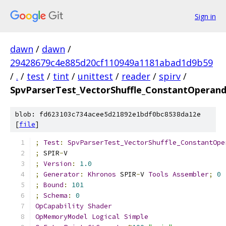
Sign in
dawn
/
dawn
/
29428679c4e885d20cf110949a1181abad1d9b59
/
.
/
test
/
tint
/
unittest
/
reader
/
spirv
/
SpvParserTest_VectorShuffle_ConstantOperan
blob: fd623103c734acee5d21892e1bdf0bc8538da12e
[
file
]
;
Test
:
SpvParserTest_VectorShuffle_ConstantOpe
;
 SPIR
-
V
;
Version
:
1.0
;
Generator
:
Khronos
 SPIR
-
V 
Tools
Assembler
;
0
;
Bound
:
101
;
Schema
:
0
OpCapability
Shader
OpMemoryModel
Logical
Simple