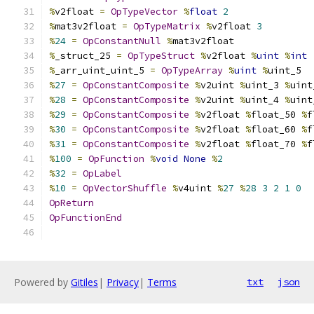
%
v2float 
=
OpTypeVector
%
float
2
%
mat3v2float 
=
OpTypeMatrix
%
v2float 
3
%
24
=
OpConstantNull
%
mat3v2float
%
_struct_25 
=
OpTypeStruct
%
v2float 
%
uint
%
int
%
_arr_uint_uint_5 
=
OpTypeArray
%
uint
%
uint_5
%
27
=
OpConstantComposite
%
v2uint 
%
uint_3 
%
uint
%
28
=
OpConstantComposite
%
v2uint 
%
uint_4 
%
uint
%
29
=
OpConstantComposite
%
v2float 
%
float_50 
%
f
%
30
=
OpConstantComposite
%
v2float 
%
float_60 
%
f
%
31
=
OpConstantComposite
%
v2float 
%
float_70 
%
f
%
100
=
OpFunction
%
void
None
%
2
%
32
=
OpLabel
%
10
=
OpVectorShuffle
%
v4uint 
%
27
%
28
3
2
1
0
OpReturn
OpFunctionEnd
Powered by
Gitiles
|
Privacy
|
Terms
txt
json