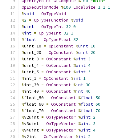
OpEntryPoint
GLCompute
%
100
"main"
OpExecutionMode
%
100
LocalSize
1
1
1
%
void
=
OpTypeVoid
%
2
=
OpTypeFunction
%
void
%
uint
=
OpTypeInt
32
0
%
int
=
OpTypeInt
32
1
%
float
=
OpTypeFloat
32
%
uint_10 
=
OpConstant
%
uint
10
%
uint_20 
=
OpConstant
%
uint
20
%
uint_3 
=
OpConstant
%
uint
3
%
uint_4 
=
OpConstant
%
uint
4
%
uint_5 
=
OpConstant
%
uint
5
%
int_1 
=
OpConstant
%
int
1
%
int_30 
=
OpConstant
%
int
30
%
int_40 
=
OpConstant
%
int
40
%
float_50 
=
OpConstant
%
float
50
%
float_60 
=
OpConstant
%
float
60
%
float_70 
=
OpConstant
%
float
70
%
v2uint 
=
OpTypeVector
%
uint
2
%
v3uint 
=
OpTypeVector
%
uint
3
%
v4uint 
=
OpTypeVector
%
uint
4
%
v2int 
=
OpTypeVector
%
int
2