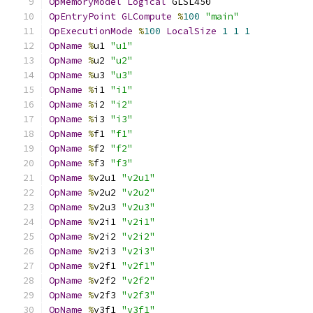
OpMemoryModel
Logical
 GLSL450
OpEntryPoint
GLCompute
%
100
"main"
OpExecutionMode
%
100
LocalSize
1
1
1
OpName
%
u1 
"u1"
OpName
%
u2 
"u2"
OpName
%
u3 
"u3"
OpName
%
i1 
"i1"
OpName
%
i2 
"i2"
OpName
%
i3 
"i3"
OpName
%
f1 
"f1"
OpName
%
f2 
"f2"
OpName
%
f3 
"f3"
OpName
%
v2u1 
"v2u1"
OpName
%
v2u2 
"v2u2"
OpName
%
v2u3 
"v2u3"
OpName
%
v2i1 
"v2i1"
OpName
%
v2i2 
"v2i2"
OpName
%
v2i3 
"v2i3"
OpName
%
v2f1 
"v2f1"
OpName
%
v2f2 
"v2f2"
OpName
%
v2f3 
"v2f3"
OpName
%
v3f1 
"v3f1"