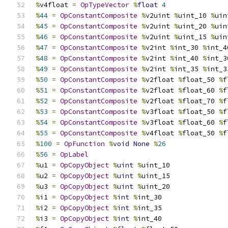
%
v4float 
=
OpTypeVector
%
float
4
%
44
=
OpConstantComposite
%
v2uint 
%
uint_10 
%
uin
%
45
=
OpConstantComposite
%
v2uint 
%
uint_20 
%
uin
%
46
=
OpConstantComposite
%
v2uint 
%
uint_15 
%
uin
%
47
=
OpConstantComposite
%
v2int 
%
int_30 
%
int_4
%
48
=
OpConstantComposite
%
v2int 
%
int_40 
%
int_3
%
49
=
OpConstantComposite
%
v2int 
%
int_35 
%
int_3
%
50
=
OpConstantComposite
%
v2float 
%
float_50 
%
f
%
51
=
OpConstantComposite
%
v2float 
%
float_60 
%
f
%
52
=
OpConstantComposite
%
v2float 
%
float_70 
%
f
%
53
=
OpConstantComposite
%
v3float 
%
float_50 
%
f
%
54
=
OpConstantComposite
%
v3float 
%
float_60 
%
f
%
55
=
OpConstantComposite
%
v4float 
%
float_50 
%
f
%
100
=
OpFunction
%
void
None
%
26
%
56
=
OpLabel
%
u1 
=
OpCopyObject
%
uint
%
uint_10
%
u2 
=
OpCopyObject
%
uint
%
uint_15
%
u3 
=
OpCopyObject
%
uint
%
uint_20
%
i1 
=
OpCopyObject
%
int
%
int_30
%
i2 
=
OpCopyObject
%
int
%
int_35
%
i3 
=
OpCopyObject
%
int
%
int_40