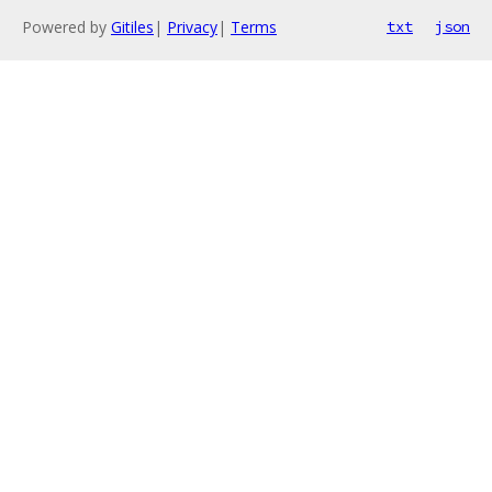
Powered by
Gitiles
|
Privacy
|
Terms
txt
json