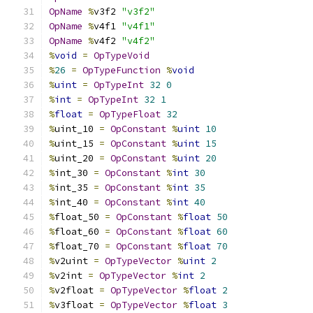
OpName
%
v3f2 
"v3f2"
OpName
%
v4f1 
"v4f1"
OpName
%
v4f2 
"v4f2"
%
void
=
OpTypeVoid
%
26
=
OpTypeFunction
%
void
%
uint
=
OpTypeInt
32
0
%
int
=
OpTypeInt
32
1
%
float
=
OpTypeFloat
32
%
uint_10 
=
OpConstant
%
uint
10
%
uint_15 
=
OpConstant
%
uint
15
%
uint_20 
=
OpConstant
%
uint
20
%
int_30 
=
OpConstant
%
int
30
%
int_35 
=
OpConstant
%
int
35
%
int_40 
=
OpConstant
%
int
40
%
float_50 
=
OpConstant
%
float
50
%
float_60 
=
OpConstant
%
float
60
%
float_70 
=
OpConstant
%
float
70
%
v2uint 
=
OpTypeVector
%
uint
2
%
v2int 
=
OpTypeVector
%
int
2
%
v2float 
=
OpTypeVector
%
float
2
%
v3float 
=
OpTypeVector
%
float
3