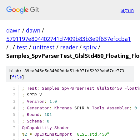
Sign in
dawn
/
dawn
/
5791197e804402741d7409b83b3e9f637efccba1
/
.
/
test
/
unittest
/
reader
/
spirv
/
Samples_SpvParserTest_GlslStd450_Floating_Fl
blob: 89ca946e5c84009dda51eb97fd52929ab67ce773
[
file
]
;
Test
:
Samples_SpvParserTest_GlslStd450_Floati
;
 SPIR
-
V
;
Version
:
1.0
;
Generator
:
Khronos
 SPIR
-
V 
Tools
Assembler
;
0
;
Bound
:
101
;
Schema
:
0
OpCapability
Shader
%
2
=
OpExtInstImport
"GLSL.std.450"