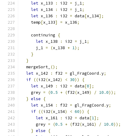
let
 x_133 
:
 i32 
=
 j_1
;
let
 x_134 
:
 i32 
=
 j_1
;
let
 x_136 
:
 i32 
=
 data
[
x_134
];
    temp
[
x_133
]
=
 x_136
;
    continuing 
{
let
 x_138 
:
 i32 
=
 j_1
;
      j_1 
=
(
x_138 
+
1
);
}
}
  mergeSort_
();
let
 x_142 
:
 f32 
=
 gl_FragCoord
.
y
;
if
((
i32
(
x_142
)
<
30
))
{
let
 x_149 
:
 i32 
=
 data
[
0
];
    grey 
=
(
0.5
+
(
f32
(
x_149
)
/
10.0
));
}
else
{
let
 x_154 
:
 f32 
=
 gl_FragCoord
.
y
;
if
((
i32
(
x_154
)
<
60
))
{
let
 x_161 
:
 i32 
=
 data
[
1
];
      grey 
=
(
0.5
+
(
f32
(
x_161
)
/
10.0
));
}
else
{