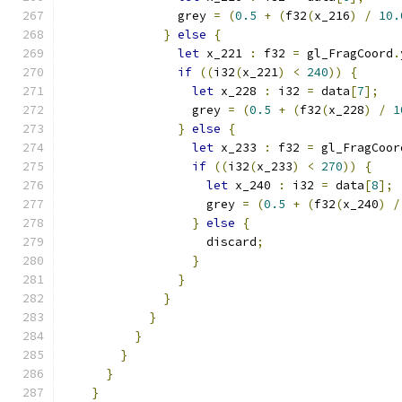
                grey 
=
(
0.5
+
(
f32
(
x_216
)
/
10.
}
else
{
let
 x_221 
:
 f32 
=
 gl_FragCoord
.
if
((
i32
(
x_221
)
<
240
))
{
let
 x_228 
:
 i32 
=
 data
[
7
];
                  grey 
=
(
0.5
+
(
f32
(
x_228
)
/
1
}
else
{
let
 x_233 
:
 f32 
=
 gl_FragCoor
if
((
i32
(
x_233
)
<
270
))
{
let
 x_240 
:
 i32 
=
 data
[
8
];
                    grey 
=
(
0.5
+
(
f32
(
x_240
)
/
}
else
{
                    discard
;
}
}
}
}
}
}
}
}