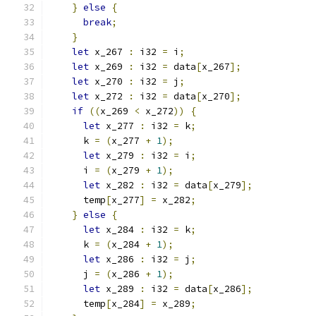
}
else
{
break
;
}
let
 x_267 
:
 i32 
=
 i
;
let
 x_269 
:
 i32 
=
 data
[
x_267
];
let
 x_270 
:
 i32 
=
 j
;
let
 x_272 
:
 i32 
=
 data
[
x_270
];
if
((
x_269 
<
 x_272
))
{
let
 x_277 
:
 i32 
=
 k
;
      k 
=
(
x_277 
+
1
);
let
 x_279 
:
 i32 
=
 i
;
      i 
=
(
x_279 
+
1
);
let
 x_282 
:
 i32 
=
 data
[
x_279
];
      temp
[
x_277
]
=
 x_282
;
}
else
{
let
 x_284 
:
 i32 
=
 k
;
      k 
=
(
x_284 
+
1
);
let
 x_286 
:
 i32 
=
 j
;
      j 
=
(
x_286 
+
1
);
let
 x_289 
:
 i32 
=
 data
[
x_286
];
      temp
[
x_284
]
=
 x_289
;