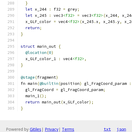
}
let
 x_244 
:
 f32 
=
 grey
;
let
 x_245 
:
 vec3
<f32>
=
 vec3
<f32>
(
x_244
,
 x_24
  x_GLF_color 
=
 vec4
<f32>
(
x_245
.
x
,
 x_245
.
y
,
 x_2
return
;
}
struct
 main_out 
{
@location
(
0
)
  x_GLF_color_1 
:
 vec4
<f32>
,
}
@stage
(
fragment
)
fn main
(
@builtin
(
position
)
 gl_FragCoord_param 
:
  gl_FragCoord 
=
 gl_FragCoord_param
;
  main_1
();
return
 main_out
(
x_GLF_color
);
}
Powered by
Gitiles
|
Privacy
|
Terms
txt
json