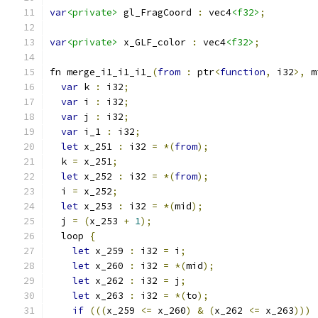
var
<private>
 gl_FragCoord 
:
 vec4
<f32>
;
var
<private>
 x_GLF_color 
:
 vec4
<f32>
;
fn merge_i1_i1_i1_
(
from
:
 ptr
<
function
,
 i32
>,
 m
var
 k 
:
 i32
;
var
 i 
:
 i32
;
var
 j 
:
 i32
;
var
 i_1 
:
 i32
;
let
 x_251 
:
 i32 
=
*(
from
);
  k 
=
 x_251
;
let
 x_252 
:
 i32 
=
*(
from
);
  i 
=
 x_252
;
let
 x_253 
:
 i32 
=
*(
mid
);
  j 
=
(
x_253 
+
1
);
  loop 
{
let
 x_259 
:
 i32 
=
 i
;
let
 x_260 
:
 i32 
=
*(
mid
);
let
 x_262 
:
 i32 
=
 j
;
let
 x_263 
:
 i32 
=
*(
to
);
if
(((
x_259 
<=
 x_260
)
&
(
x_262 
<=
 x_263
)))