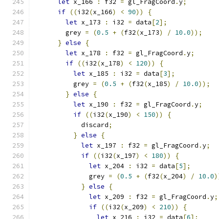
let
 x_166 
:
 f32 
=
 gl_FragCoord
.
y
;
if
((
i32
(
x_166
)
<
90
))
{
let
 x_173 
:
 i32 
=
 data
[
2
];
        grey 
=
(
0.5
+
(
f32
(
x_173
)
/
10.0
));
}
else
{
let
 x_178 
:
 f32 
=
 gl_FragCoord
.
y
;
if
((
i32
(
x_178
)
<
120
))
{
let
 x_185 
:
 i32 
=
 data
[
3
];
          grey 
=
(
0.5
+
(
f32
(
x_185
)
/
10.0
));
}
else
{
let
 x_190 
:
 f32 
=
 gl_FragCoord
.
y
;
if
((
i32
(
x_190
)
<
150
))
{
            discard
;
}
else
{
let
 x_197 
:
 f32 
=
 gl_FragCoord
.
y
;
if
((
i32
(
x_197
)
<
180
))
{
let
 x_204 
:
 i32 
=
 data
[
5
];
              grey 
=
(
0.5
+
(
f32
(
x_204
)
/
10.0
)
}
else
{
let
 x_209 
:
 f32 
=
 gl_FragCoord
.
y
;
if
((
i32
(
x_209
)
<
210
))
{
let
 x_216 
:
 i32 
=
 data
[
6
];