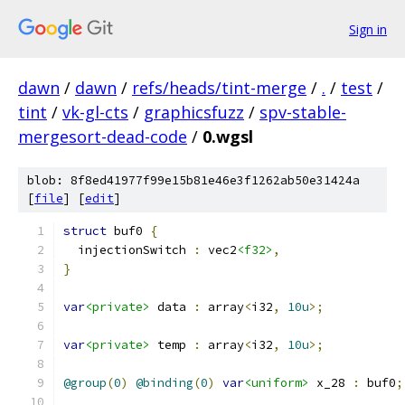
Sign in
dawn
/
dawn
/
refs/heads/tint-merge
/
.
/
test
/
tint
/
vk-gl-cts
/
graphicsfuzz
/
spv-stable-
mergesort-dead-code
/
0.wgsl
blob: 8f8ed41977f99e15b81e46e3f1262ab50e31424a
[
file
] [
edit
]
struct
 buf0 
{
  injectionSwitch 
:
 vec2
<f32>
,
}
var
<private>
 data 
:
 array
<
i32
,
10u
>;
var
<private>
 temp 
:
 array
<
i32
,
10u
>;
@group
(
0
)
@binding
(
0
)
var
<uniform>
 x_28 
:
 buf0
;