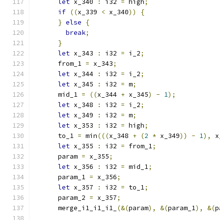
let
 x_340 
:
 i32 
=
 high
;
if
((
x_339 
<
 x_340
))
{
}
else
{
break
;
}
let
 x_343 
:
 i32 
=
 i_2
;
      from_1 
=
 x_343
;
let
 x_344 
:
 i32 
=
 i_2
;
let
 x_345 
:
 i32 
=
 m
;
      mid_1 
=
((
x_344 
+
 x_345
)
-
1
);
let
 x_348 
:
 i32 
=
 i_2
;
let
 x_349 
:
 i32 
=
 m
;
let
 x_353 
:
 i32 
=
 high
;
      to_1 
=
 min
(((
x_348 
+
(
2
*
 x_349
))
-
1
),
 x
let
 x_355 
:
 i32 
=
 from_1
;
      param 
=
 x_355
;
let
 x_356 
:
 i32 
=
 mid_1
;
      param_1 
=
 x_356
;
let
 x_357 
:
 i32 
=
 to_1
;
      param_2 
=
 x_357
;
      merge_i1_i1_i1_
(&(
param
),
&(
param_1
),
&(
p