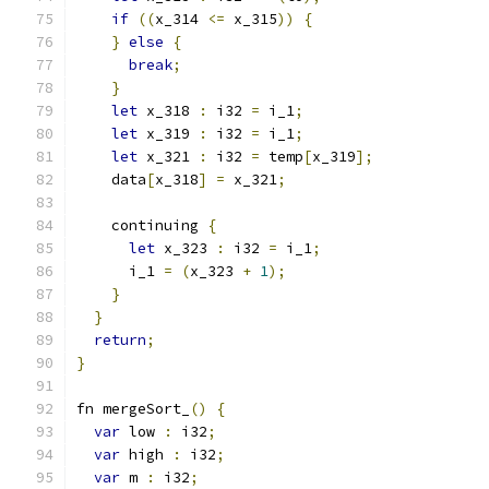
if
((
x_314 
<=
 x_315
))
{
}
else
{
break
;
}
let
 x_318 
:
 i32 
=
 i_1
;
let
 x_319 
:
 i32 
=
 i_1
;
let
 x_321 
:
 i32 
=
 temp
[
x_319
];
    data
[
x_318
]
=
 x_321
;
    continuing 
{
let
 x_323 
:
 i32 
=
 i_1
;
      i_1 
=
(
x_323 
+
1
);
}
}
return
;
}
fn mergeSort_
()
{
var
 low 
:
 i32
;
var
 high 
:
 i32
;
var
 m 
:
 i32
;