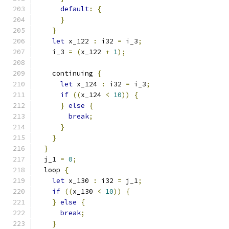
default
:
{
}
}
let
 x_122 
:
 i32 
=
 i_3
;
    i_3 
=
(
x_122 
+
1
);
    continuing 
{
let
 x_124 
:
 i32 
=
 i_3
;
if
((
x_124 
<
10
))
{
}
else
{
break
;
}
}
}
  j_1 
=
0
;
  loop 
{
let
 x_130 
:
 i32 
=
 j_1
;
if
((
x_130 
<
10
))
{
}
else
{
break
;
}