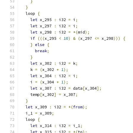
}
}
  loop 
{
let
 x_295 
:
 i32 
=
 i
;
let
 x_297 
:
 i32 
=
 i
;
let
 x_298 
:
 i32 
=
*(
mid
);
if
(((
x_295 
<
10
)
&
(
x_297 
<=
 x_298
)))
{
}
else
{
break
;
}
let
 x_302 
:
 i32 
=
 k
;
    k 
=
(
x_302 
+
1
);
let
 x_304 
:
 i32 
=
 i
;
    i 
=
(
x_304 
+
1
);
let
 x_307 
:
 i32 
=
 data
[
x_304
];
    temp
[
x_302
]
=
 x_307
;
}
let
 x_309 
:
 i32 
=
*(
from
);
  i_1 
=
 x_309
;
  loop 
{
let
 x_314 
:
 i32 
=
 i_1
;
let
 x_315 
:
 i32 
=
*(
to
);