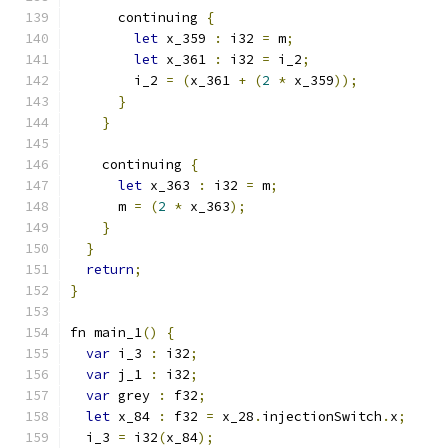
      continuing 
{
let
 x_359 
:
 i32 
=
 m
;
let
 x_361 
:
 i32 
=
 i_2
;
        i_2 
=
(
x_361 
+
(
2
*
 x_359
));
}
}
    continuing 
{
let
 x_363 
:
 i32 
=
 m
;
      m 
=
(
2
*
 x_363
);
}
}
return
;
}
fn main_1
()
{
var
 i_3 
:
 i32
;
var
 j_1 
:
 i32
;
var
 grey 
:
 f32
;
let
 x_84 
:
 f32 
=
 x_28
.
injectionSwitch
.
x
;
  i_3 
=
 i32
(
x_84
);