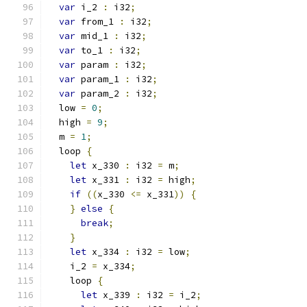
var
 i_2 
:
 i32
;
var
 from_1 
:
 i32
;
var
 mid_1 
:
 i32
;
var
 to_1 
:
 i32
;
var
 param 
:
 i32
;
var
 param_1 
:
 i32
;
var
 param_2 
:
 i32
;
  low 
=
0
;
  high 
=
9
;
  m 
=
1
;
  loop 
{
let
 x_330 
:
 i32 
=
 m
;
let
 x_331 
:
 i32 
=
 high
;
if
((
x_330 
<=
 x_331
))
{
}
else
{
break
;
}
let
 x_334 
:
 i32 
=
 low
;
    i_2 
=
 x_334
;
    loop 
{
let
 x_339 
:
 i32 
=
 i_2
;