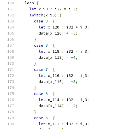
  loop 
{
let
 x_90 
:
 i32 
=
 i_3
;
switch
(
x_90
)
{
case
9
:
{
let
 x_120 
:
 i32 
=
 i_3
;
        data
[
x_120
]
=
-
5
;
}
case
8
:
{
let
 x_118 
:
 i32 
=
 i_3
;
        data
[
x_118
]
=
-
4
;
}
case
7
:
{
let
 x_116 
:
 i32 
=
 i_3
;
        data
[
x_116
]
=
-
3
;
}
case
6
:
{
let
 x_114 
:
 i32 
=
 i_3
;
        data
[
x_114
]
=
-
2
;
}
case
5
:
{
let
 x_112 
:
 i32 
=
 i_3
;