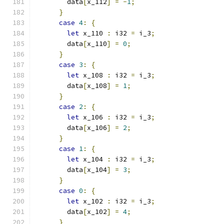
        data
[
x_112
]
=
-
1
;
}
case
4
:
{
let
 x_110 
:
 i32 
=
 i_3
;
        data
[
x_110
]
=
0
;
}
case
3
:
{
let
 x_108 
:
 i32 
=
 i_3
;
        data
[
x_108
]
=
1
;
}
case
2
:
{
let
 x_106 
:
 i32 
=
 i_3
;
        data
[
x_106
]
=
2
;
}
case
1
:
{
let
 x_104 
:
 i32 
=
 i_3
;
        data
[
x_104
]
=
3
;
}
case
0
:
{
let
 x_102 
:
 i32 
=
 i_3
;
        data
[
x_102
]
=
4
;
}