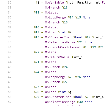
%
j 
=
OpVariable
%
_ptr_Function_int 
Fu
OpBranch
%
13
%
13
=
OpLabel
OpLoopMerge
%
14
%
15
None
OpBranch
%
16
%
16
=
OpLabel
%
17
=
OpLoad
%
int
%
i
%
19
=
OpSGreaterThan
%
bool
%
17
%
int_4
OpSelectionMerge
%
21
None
OpBranchConditional
%
19
%
22
%
21
%
22
=
OpLabel
OpReturnValue
%
int_1
%
21
=
OpLabel
OpBranch
%
24
%
24
=
OpLabel
OpLoopMerge
%
25
%
26
None
OpBranch
%
27
%
27
=
OpLabel
%
28
=
OpLoad
%
int
%
j
%
29
=
OpSGreaterThan
%
bool
%
28
%
int_4
OpSelectionMerge
%
30
None