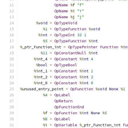
OpName
%
f 
"f"
OpName
%
i 
"i"
OpName
%
j 
"j"
%
void
=
OpTypeVoid
%
1
=
OpTypeFunction
%
void
%
int
=
OpTypeInt
32
1
%
5
=
OpTypeFunction
%
int
%
_ptr_Function_int 
=
OpTypePointer
Function
%
in
%
11
=
OpConstantNull
%
int
%
int_4 
=
OpConstant
%
int
4
%
bool
=
OpTypeBool
%
int_1 
=
OpConstant
%
int
1
%
int_2 
=
OpConstant
%
int
2
%
int_0 
=
OpConstant
%
int
0
%
unused_entry_point 
=
OpFunction
%
void
None
%
1
%
4
=
OpLabel
OpReturn
OpFunctionEnd
%
f 
=
OpFunction
%
int
None
%
5
%
8
=
OpLabel
%
i 
=
OpVariable
%
_ptr_Function_int 
Fu