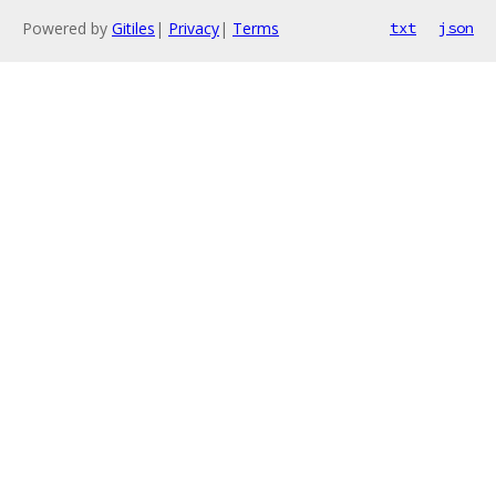
Powered by
Gitiles
|
Privacy
|
Terms
txt
json