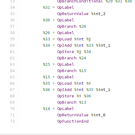
OpBranchConditional
%
29
%
31
%
30
%
31
=
OpLabel
OpReturnValue
%
int_2
%
30
=
OpLabel
OpBranch
%
26
%
26
=
OpLabel
%
33
=
OpLoad
%
int
%
j
%
34
=
OpIAdd
%
int
%
33
%
int_1
OpStore
%
j 
%
34
OpBranch
%
24
%
25
=
OpLabel
OpBranch
%
15
%
15
=
OpLabel
%
35
=
OpLoad
%
int
%
i
%
36
=
OpIAdd
%
int
%
35
%
int_1
OpStore
%
i 
%
36
OpBranch
%
13
%
14
=
OpLabel
OpReturnValue
%
int_0
OpFunctionEnd