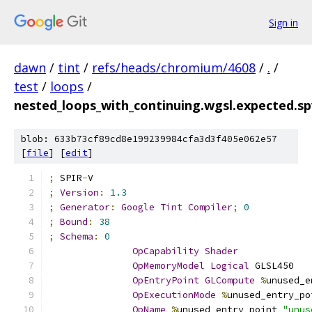
Sign in
dawn
/
tint
/
refs/heads/chromium/4608
/
.
/
test
/
loops
/
nested_loops_with_continuing.wgsl.expected.s
blob: 633b73cf89cd8e199239984cfa3d3f405e062e57
[
file
] [
edit
]
;
 SPIR
-
V
;
Version
:
1.3
;
Generator
:
Google
Tint
Compiler
;
0
;
Bound
:
38
;
Schema
:
0
OpCapability
Shader
OpMemoryModel
Logical
 GLSL450
OpEntryPoint
GLCompute
%
unused_e
OpExecutionMode
%
unused_entry_po
OpName
%
unused_entry_point 
"unus